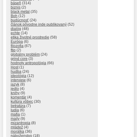
báseň
(314)
biznis
(2)
black metal
(35)
Boh
(12)
budúcnosť
(24)
článok pôvodne inde publikovaný
(52)
dialóg
(48)
echte
(14)
etika životné prostredie
(58)
Európa
(6)
filozofia
(67)
ftip
(2)
globálny problém
(24)
grind core
(3)
hodnoty antropológia
(66)
Host
(1)
hudba
(24)
ideológia
(12)
interview
(6)
jazyk
(8)
jedlo
(4)
knihy
(9)
komentár
(4)
kultúra vôbec
(30)
lietratúra
(7)
ludia
(6)
mafia
(1)
majly
(9)
mizantropia
(8)
mládež
(4)
morálka
(36)
náboženstvo
(18)