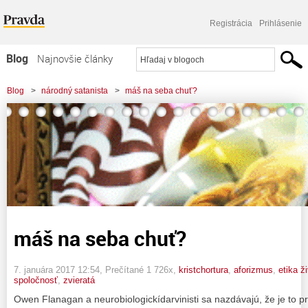
Registrácia
Prihlásenie
Blog
Najnovšie články
Najčítanejšie články
Blog
>
národný satanista
>
máš na seba chuť?
Najkomentovanejšie články
Zoznam blogov
Komerčné blogy
máš na seba chuť?
7. januára 2017 12:54
, Prečítané 1 726x,
kristchortura
,
aforizmus
,
etika ž
spoločnosť
,
zvieratá
Owen Flanagan a neurobiologickídarvinisti sa nazdávajú, že je to p