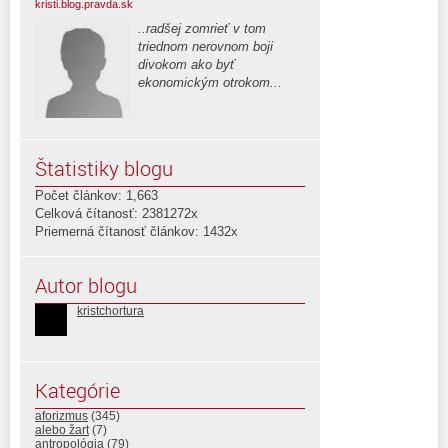
kristi.blog.pravda.sk
..radšej zomrieť v tom
triednom nerovnom boji
divokom ako byť
ekonomickým otrokom...
Štatistiky blogu
Počet článkov: 1,663
Celková čítanosť: 2381272x
Priemerná čítanosť článkov: 1432x
Autor blogu
kristchortura
Kategórie
aforizmus
(345)
alebo žart
(7)
antropológia
(79)