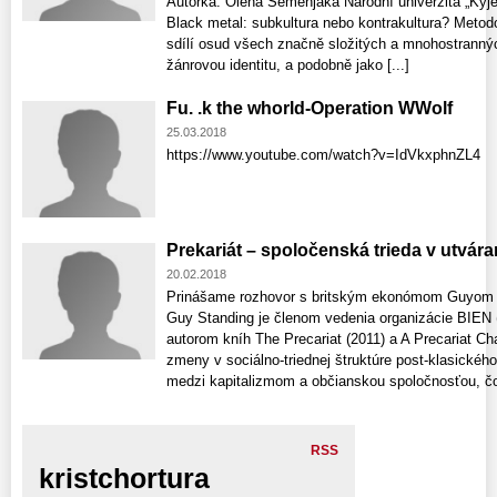
Autorka: Olena Semenjaka Národní univerzita „Kyj
Black metal: subkultura nebo kontrakultura? Metod
sdílí osud všech značně složitých a mnohostrannýc
žánrovou identitu, a podobně jako [...]
Fu. .k the whorld-Operation WWolf
25.03.2018
https://www.youtube.com/watch?v=IdVkxphnZL4
Prekariát – spoločenská trieda v utvára
20.02.2018
Prinášame rozhovor s britským ekonómom Guyom S
Guy Standing je členom vedenia organizácie BIEN 
autorom kníh The Precariat (2011) a A Precariat Ch
zmeny v sociálno-triednej štruktúre post-klasickéh
medzi kapitalizmom a občianskou spoločnosťou, čo 
RSS
kristchortura