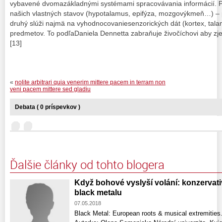
vybavené dvomazákladnými systémami spracovávania informácií. P
našich vlastných stavov (hypotalamus, epifýza, mozgovýkmeň…) – 
druhý slúži najmä na vyhodnocovaniesenzorických dát (kortex, t
predmetov. To podľaDaniela Dennetta zabraňuje živočíchovi aby zje
[13]
«
nolite arbitrari quia venerim mittere pacem in terram non
veni pacem mittere sed gladiu
Debata ( 0 príspevkov )
Ďalšie články od tohto blogera
Když bohové vyslyší volání: konzervati
black metalu
07.05.2018
Black Metal: European roots & musical extremities