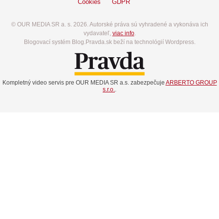
Cookies
GDPR
© OUR MEDIA SR a. s. 2026. Autorské práva sú vyhradené a vykonáva ich
vydavateľ,
viac info
.
Blogovací systém Blog.Pravda.sk beží na technológií Wordpress.
Kompletný video servis pre OUR MEDIA SR a.s. zabezpečuje
ARBERTO GROUP
s.r.o.
.