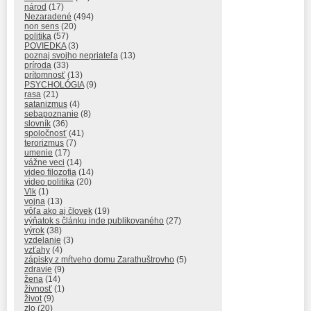
národ
(17)
Nezaradené
(494)
non sens
(20)
politika
(57)
POVIEDKA
(3)
poznaj svojho nepriateľa
(13)
príroda
(33)
prítomnosť
(13)
PSYCHOLÓGIA
(9)
rasa
(21)
satanizmus
(4)
sebapoznanie
(8)
slovník
(36)
spoločnosť
(41)
terorizmus
(7)
umenie
(17)
vážne veci
(14)
video filozofia
(14)
video politika
(20)
Vlk
(1)
vojna
(13)
vôľa ako aj človek
(19)
výňatok s článku inde publikovaného
(27)
výrok
(38)
vzdelanie
(3)
vzťahy
(4)
zápisky z mŕtveho domu Zarathuštrovho
(5)
zdravie
(9)
žena
(14)
živnosť
(1)
život
(9)
zlo
(20)