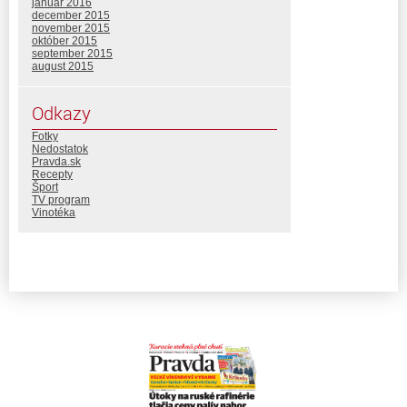
január 2016
december 2015
november 2015
október 2015
september 2015
august 2015
Odkazy
Fotky
Nedostatok
Pravda.sk
Recepty
Šport
TV program
Vinotéka