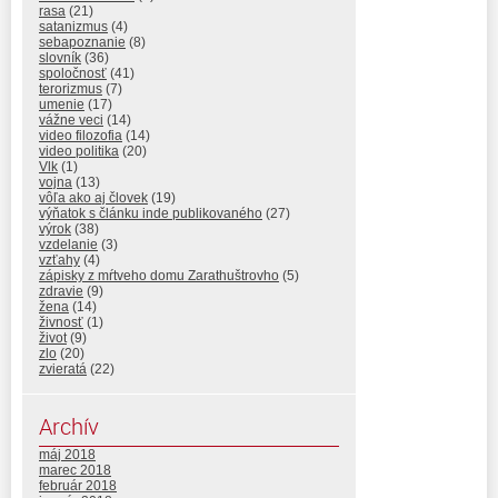
rasa
(21)
satanizmus
(4)
sebapoznanie
(8)
slovník
(36)
spoločnosť
(41)
terorizmus
(7)
umenie
(17)
vážne veci
(14)
video filozofia
(14)
video politika
(20)
Vlk
(1)
vojna
(13)
vôľa ako aj človek
(19)
výňatok s článku inde publikovaného
(27)
výrok
(38)
vzdelanie
(3)
vzťahy
(4)
zápisky z mŕtveho domu Zarathuštrovho
(5)
zdravie
(9)
žena
(14)
živnosť
(1)
život
(9)
zlo
(20)
zvieratá
(22)
Archív
máj 2018
marec 2018
február 2018