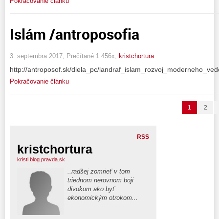
Pokračovanie článku
Islám /antroposofia
3. septembra 2017, Prečítané 1 456x,
kristchortura
http://antroposof.sk/diela_pc/landraf_islam_rozvoj_moderneho_ved
Pokračovanie článku
1
2
RSS
kristchortura
kristi.blog.pravda.sk
..radšej zomrieť v tom
triednom nerovnom boji
divokom ako byť
ekonomickým otrokom...