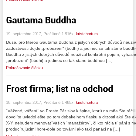
Gautama Buddha
19. septembra 2017, Prečítané 1 916x,
kristchortura
Duše, pro kterou Gautama Buddha z jistých dobrých důvodů neužív
žádostivosti dojde „probuzení“ (bódhi) a jedinec se tak stane budd
Buddha z jistých dobrých důvodů neužíval konkrétní pojem, vyhasnu
„probuzení“ (bódhi) a jedinec se tak stane buddhou […]
Pokračovanie článku
Frost firma; list na odchod
18. septembra 2017, Prečítané 1 485x,
kristchortura
´Vážené, vážení´ vo Froste Pár slov k špine, ktorú na mňa Ste ráči
dovolíte uviedol ešte po tom debakelnom fiasku a drzosti akú Ste a
X-Y, nebudem menovať Vašich ´manažérov´, či kto ráčia tí páni s m
producírujúcimi hore-dole po továrni ako takí panáci na […]