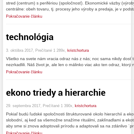
stred (centrum) s perifériou (spoločnosť). Ekonomické väzby (výrob
centrálne: obeh tovaru, tj. procesy jeho výroby a predaja, je v pods
Pokračovanie článku
technológia
3. októbra 2017, Prečítané 1 289x,
kristchortura
Všetko na svete nám vracia odraz nás z nás; noc sama nikdy dosť t
nezrkadlili. Náš život je, ale len o málinko viac ako ten odraz, ktorý
Pokračovanie článku
ekono triedy a hierarchie
29. septembra 2017, Prečítané 1 390x,
kristchortura
Pokiaľ budú ľudské spoločnosti štrukturované okolo hierarchií a e
slobodní, aj keď sa všemožne snažíme rituálmi, zaklínadlami a eko
aby sme si znova adoptovali prírodu a adaptovali sa na zdánlivo ´p
Pokračovanie článku