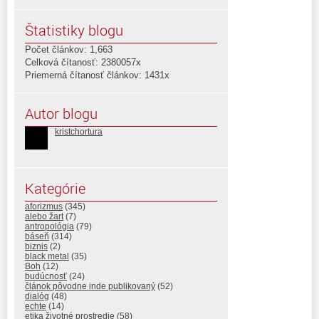
Štatistiky blogu
Počet článkov: 1,663
Celková čítanosť: 2380057x
Priemerná čítanosť článkov: 1431x
Autor blogu
kristchortura
Kategórie
aforizmus
(345)
alebo žart
(7)
antropológia
(79)
báseň
(314)
biznis
(2)
black metal
(35)
Boh
(12)
budúcnosť
(24)
článok pôvodne inde publikovaný
(52)
dialóg
(48)
echte
(14)
etika životné prostredie
(58)