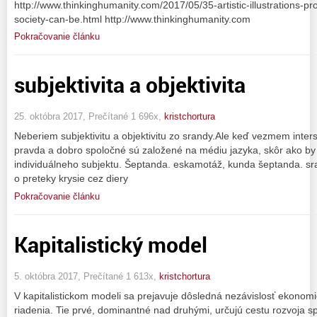
http://www.thinkinghumanity.com/2017/05/35-artistic-illustrations
society-can-be.html http://www.thinkinghumanity.com
Pokračovanie článku
subjektivita a objektivita
25. októbra 2017, Prečítané 1 696x,
kristchortura
Neberiem subjektivitu a objektivitu zo srandy.Ale keď vezmem inters
pravda a dobro spoločné sú založené na médiu jazyka, skôr ako b
individuálneho subjektu. Šeptanda. eskamotáž, kunda šeptanda. sra
o preteky krysie cez diery
Pokračovanie článku
Kapitalistický model
5. októbra 2017, Prečítané 1 613x,
kristchortura
V kapitalistickom modeli sa prejavuje dôsledná nezávislosť ekono
riadenia. Tie prvé, dominantné nad druhými, určujú cestu rozvoja sp