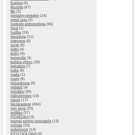
Európa
(6)
filozofia
(67)
ftip
(2)
globálny problém
(24)
grind core
(3)
hodnoty antropológia
(66)
Host
(1)
hudba
(24)
ideológia
(12)
interview
(6)
jazyk
(8)
jedlo
(4)
knihy
(9)
komentár
(4)
kultúra vôbec
(30)
lietratúra
(7)
ludia
(6)
mafia
(1)
majly
(9)
mizantropia
(8)
mládež
(4)
morálka
(36)
náboženstvo
(18)
národ
(17)
Nezaradené
(494)
non sens
(20)
politika
(57)
POVIEDKA
(3)
poznaj svojho nepriateľa
(13)
príroda
(33)
prítomnosť
(13)
PSYCHOLÓGIA
(9)