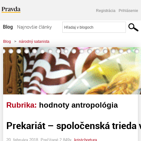
Registrácia
Prihlásenie
Blog
Najnovšie články
Najčítanejšie články
Blog
>
národný satanista
Najkomentovanejšie články
Zoznam blogov
Komerčné blogy
Rubrika:
hodnoty antropológia
Prekariát – spoločenská trieda 
20. februára 2018, Prečítané 2 849x,
kristchortura