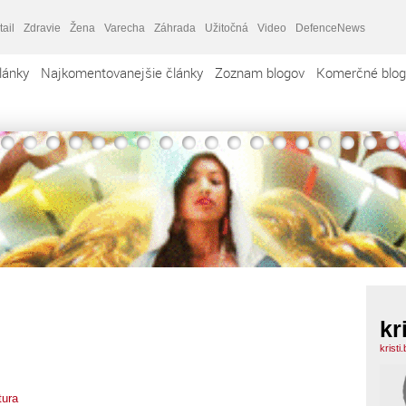
tail
Zdravie
Žena
Varecha
Záhrada
Užitočná
Video
DefenceNews
lánky
Najkomentovanejšie články
Zoznam blogov
Komerčné blog
kr
kristi
tura