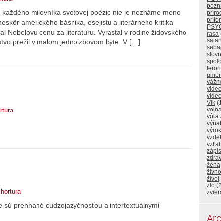
pozna
 Pre každého milovníka svetovej poézie nie je neznáme meno
príro
prít
skôr amerického básnika, esejistu a literárneho kritika
PSY
al Nobelovu cenu za literatúru. Vyrastal v rodine židovského
rasa
sata
stvo prežil v malom jednoizbovom byte. V […]
seba
slovn
spol
teror
umen
vážne
video
video
Vlk
(1
vojn
rtura
vôľa 
výňat
výrok
vzde
vzťa
zápi
zdrav
žena
živno
život
zlo
(2
chortura
zvier
e sú prehnané cudzojazyčnosťou a intertextuálnymi
Arc