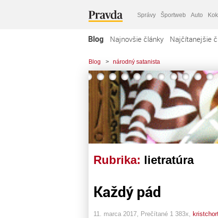
Správy
Športweb
Auto
Kok
Blog
Najnovšie články
Najčítanejšie č
Blog
>
národný satanista
Rubrika:
lietratúra
Každý pád
11. marca 2017, Prečítané 1 383x,
kristchor