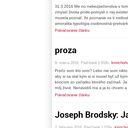
31.3.2016 Me no-nebezpečenstva-v tom 
zmysel života príde-pomysli o nej existen
musela poznať, že poznanie sa ti nedost
amoralita-typológia osobnostná-pretvárk
Pokračovanie článku
proza
8. marca 2016, Prečítané 1 819x,
kristchort
Prečo som kto som? Lebo nie som nikto
aby si sa stal kým si si musel byť už ký
koncom zo začiatku ktorého začínaš. Ja s
môj život. Nenávidíš ma a ja to chcem a 
Pokračovanie článku
Joseph Brodsky: J
7. februára 2016, Prečítané 1 576x,
kristcho