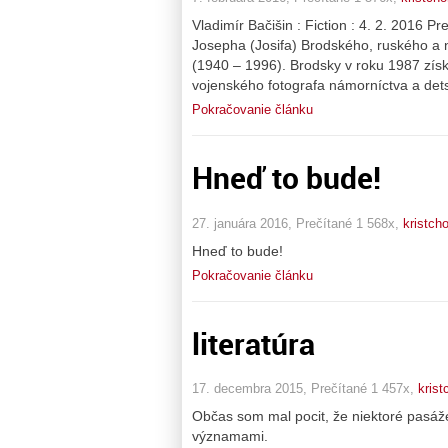
Vladimír Bačišin : Fiction : 4. 2. 2016
Josepha (Josifa) Brodského, ruského a ne
(1940 – 1996). Brodsky v roku 1987 získ
vojenského fotografa námorníctva a det
Pokračovanie článku
Hneď to bude!
27. januára 2016, Prečítané 1 568x,
kristcho
Hneď to bude!
Pokračovanie článku
literatúra
17. decembra 2015, Prečítané 1 457x,
krist
Občas som mal pocit, že niektoré pasáž
významami.