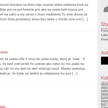
orune tvorstva na ktorú bije zmysel slnka vedomia krok za
ja pol na pol histórie pre akú sa sveta beh vracia pre
dlom na udici a my otroci v moci mašinérie Tu sme doma za
hom živej predstavy slova bez seba v chode sme von […]
Šta
Poče
Celk
Prie
Aut
ortura
ím sa sveta vôle k moci do seba,sveta, ktorý je ´inde´. V
, že keď svet príde ho unesie ako nebo čo mu padá na
sky váh čo mu deň čo deň strpčujú osud. Masky vedomia
kladá je, že bytie od akého je odstavený mu pre […]
Kat
afor
alebo
antro
báse
bizni
black
Boh
(
tura
budú