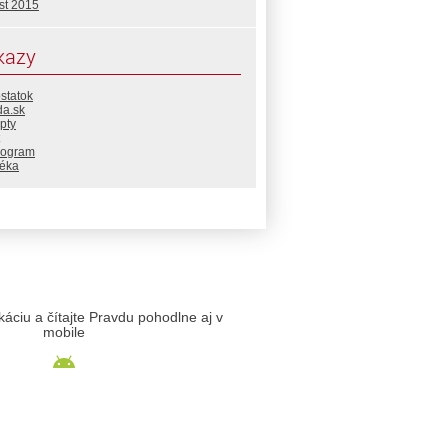
st 2015
kazy
statok
da.sk
pty
rogram
téka
likáciu a čítajte Pravdu pohodlne aj v
mobile