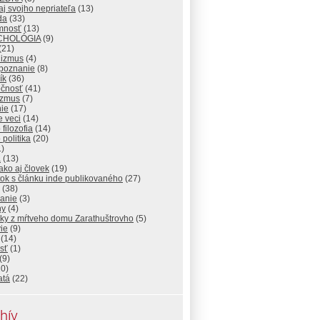
j svojho nepriateľa
(13)
da
(33)
omnosť
(13)
CHOLÓGIA
(9)
(21)
nizmus
(4)
poznanie
(8)
ík
(36)
očnosť
(41)
izmus
(7)
ie
(17)
 veci
(14)
 filozofia
(14)
 politika
(20)
)
a
(13)
ako aj človek
(19)
ok s článku inde publikovaného
(27)
(38)
lanie
(3)
hy
(4)
sky z mŕtveho domu Zarathuštrovho
(5)
ie
(9)
(14)
sť
(1)
(9)
0)
atá
(22)
hív