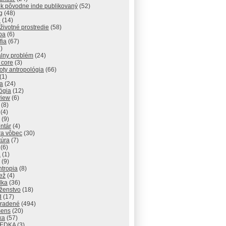
ok pôvodne inde publikovaný
(52)
g
(48)
e
(14)
 životné prostredie
(58)
pa
(6)
fia
(67)
)
álny problém
(24)
 core
(3)
ty antropológia
(66)
(1)
a
(24)
ógia
(12)
view
(6)
(8)
(4)
(9)
ntár
(4)
ra vôbec
(30)
túra
(7)
(6)
a
(1)
(9)
ntropia
(8)
ež
(4)
lka
(36)
ženstvo
(18)
d
(17)
radené
(494)
sens
(20)
ika
(57)
IEDKA
(3)