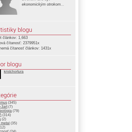
ekonomickým otrokom...
tistiky blogu
t článkov: 1,663
ová čítanosť: 2379951x
merná čítanosť článkov: 1431x
or blogu
kristchortura
egórie
izmus
(345)
 žart
(7)
pológia
(79)
ň
(314)
s
(2)
 metal
(35)
12)
cnosť
(24)