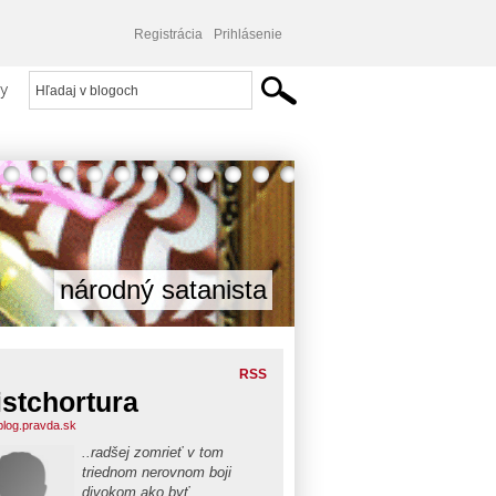
Registrácia
Prihlásenie
y
národný satanista
RSS
istchortura
.blog.pravda.sk
..radšej zomrieť v tom
triednom nerovnom boji
divokom ako byť