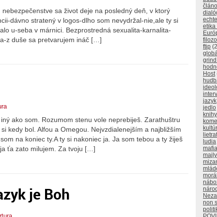
člán
nebezpečenstve sa život deje na posledný deň, v ktorý
dialó
echt
cii-dávno stratený v logos-dlho som nevydržal-nie,ale ty si
etika
alo u-seba v márnici. Bezprostredná sexualita-karnalita-
Euró
a-z duše sa pretvarujem ináč […]
filozo
ftip
(2
glob
grind
hodno
Host
hudb
ideol
inter
jazyk
ura
jedlo
knihy
 iný ako som. Rozumom stenu vole neprebiješ. Zarathuštru
kome
kultú
m si kedy bol. Alfou a Omegou. Nejvzdialenejším a najbližším
lietra
om na koniec ty.A ty si nakoniec ja. Ja som tebou a ty žiješ
ludia
mafi
ja ťa zato milujem. Za tvoju […]
majly
miza
mlád
morá
nábo
azyk je Boh
náro
Neza
non 
polit
rtura
POV