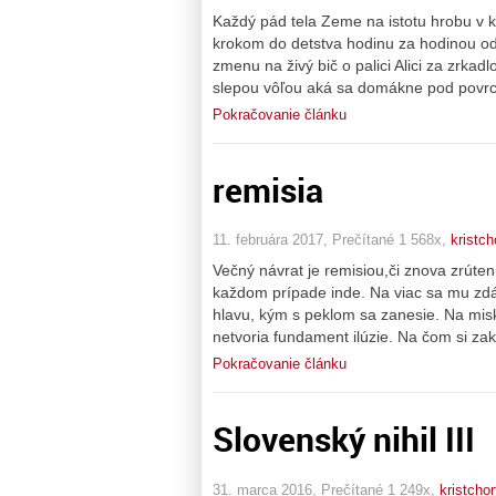
Každý pád tela Zeme na istotu hrobu v k
krokom do detstva hodinu za hodinou odbí
zmenu na živý bič o palici Alici za zrka
slepou vôľou aká sa domákne pod povrc
Pokračovanie článku
remisia
11. februára 2017, Prečítané 1 568x,
kristch
Večný návrat je remisiou,či znova zrúten
každom prípade inde. Na viac sa mu zdá
hlavu, kým s peklom sa zanesie. Na mi
netvoria fundament ilúzie. Na čom si za
Pokračovanie článku
Slovenský nihil III
31. marca 2016, Prečítané 1 249x,
kristchor