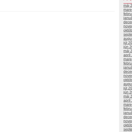
máj 
mare
febr
janu
dece
nove
októ
sept
augu
júl 2
jún 
máj 
apríl
mare
febr
janu
dece
nove
októ
augu
júl 2
jún 
máj 
apríl
mare
febr
janu
dece
nove
októ
sept