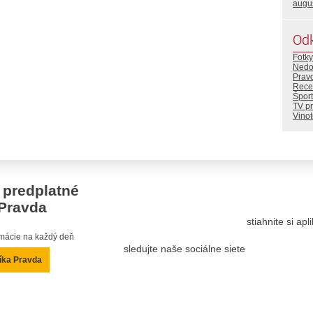
augu
Od
Fotky
Nedo
Prav
Rece
Šport
TV p
Vino
 predplatné
Pravda
stiahnite si ap
ormácie na každý deň
sledujte naše sociálne siete
íka Pravda