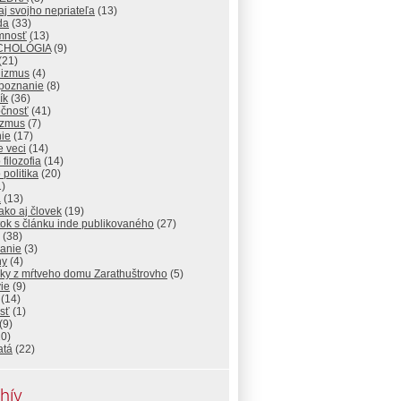
j svojho nepriateľa
(13)
da
(33)
omnosť
(13)
CHOLÓGIA
(9)
(21)
nizmus
(4)
poznanie
(8)
ík
(36)
očnosť
(41)
izmus
(7)
ie
(17)
 veci
(14)
 filozofia
(14)
 politika
(20)
)
a
(13)
ako aj človek
(19)
ok s článku inde publikovaného
(27)
(38)
lanie
(3)
hy
(4)
sky z mŕtveho domu Zarathuštrovho
(5)
ie
(9)
(14)
sť
(1)
(9)
0)
atá
(22)
hív