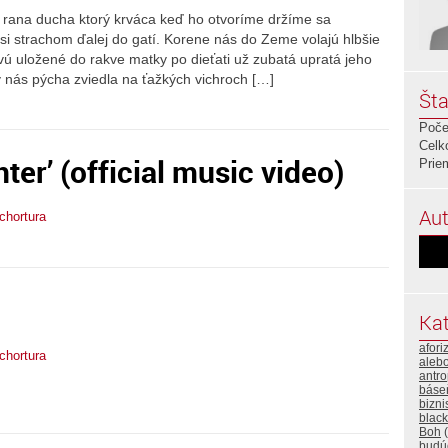
je rana ducha ktorý krváca keď ho otvoríme držíme sa
si strachom ďalej do gatí. Korene nás do Zeme volajú hlbšie
vú uložené do rakve matky po dieťati už zubatá upratá jeho
 nás pýcha zviedla na ťažkých vichroch […]
Šta
Poče
Celk
er’ (official music video)
Prie
Aut
tchortura
Kat
afor
tchortura
alebo
antro
báse
bizni
black
Boh
(
budú