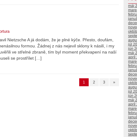
máj 
mare
febr
janu
dece
nove
ortura
októ
sept
avil Nietzsche A já dodám, že je plné kýče. Přesto, doufám,
augu
júl 2
násilnou formou. Žádnej z nás nejevil sklony k násilí, i my
jún 
e uvěřili ve střelné zbraně, tím byl moment překvapení na naší
máj 
apríl
useli se prostřílet […]
mare
febr
janu
dece
nove
1
2
3
»
októ
augu
júl 2
jún 
máj 
apríl
mare
febr
janu
dece
nove
októ
sept