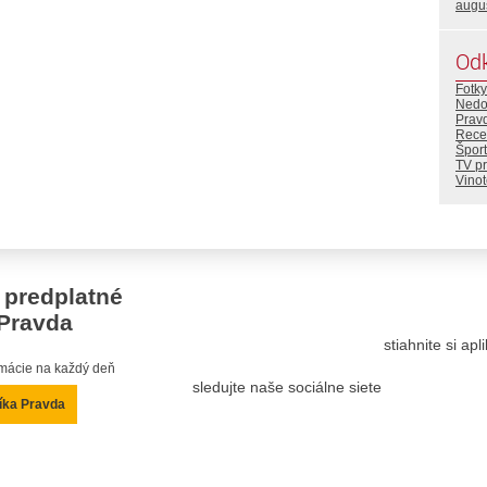
augu
Od
Fotky
Nedo
Prav
Rece
Šport
TV p
Vino
 predplatné
Pravda
stiahnite si ap
ormácie na každý deň
sledujte naše sociálne siete
íka Pravda