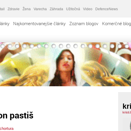
tail
Zdravie
Žena
Varecha
Záhrada
Užitočná
Video
DefenceNews
lánky
Najkomentovanejšie články
Zoznam blogov
Komerčné blog
kr
n pastiš
kristi
tchortura