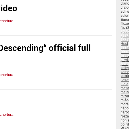
člán
video
dialó
echt
etika
Euró
tchortura
filozo
ftip
(2
glob
grind
hodno
Host
escending“ official full
hudb
ideol
inter
jazyk
jedlo
knihy
kome
tchortura
kultú
lietra
ludia
mafi
majly
miza
mlád
morá
nábo
náro
tchortura
Neza
non 
polit
POV