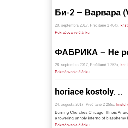
Би-2 – Варвара (V
28. septembra 2017, Prečítané 1 404x,
kris
Pokračovanie článku
ФАБРИКА – Не р
28. septembra 2017, Prečítané 1 252x,
kris
Pokračovanie článku
horiace kostoly. ..
24. augusta 2017, Prečítané 2 255x,
kristch
Burning Churches Chicago, Illinois Anar
a towering unholy inferno of blasphemy
Pokračovanie článku