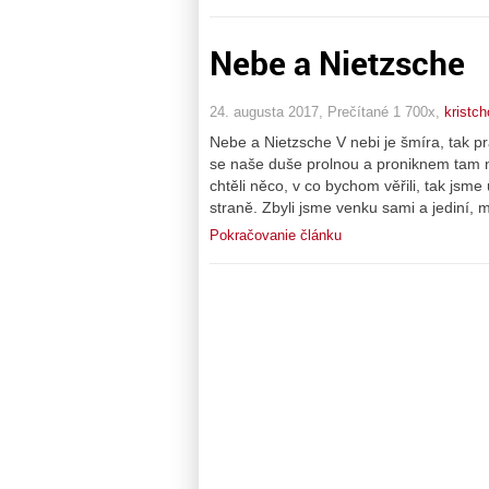
Nebe a Nietzsche
24. augusta 2017, Prečítané 1 700x,
kristch
Nebe a Nietzsche V nebi je šmíra, tak pr
se naše duše prolnou a proniknem tam ne
chtěli něco, v co bychom věřili, tak jsm
straně. Zbyli jsme venku sami a jediní, m
Pokračovanie článku