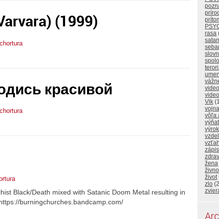
pozna
príro
arvara) (1999)
prít
PSY
rasa
sata
tchortura
seba
slovn
spol
teror
umen
vážne
одись красивой
video
video
Vlk
(1
vojn
tchortura
vôľa 
výňat
výrok
vzde
vzťa
zápi
zdrav
žena
živno
život
ortura
zlo
(2
zvier
chist Black/Death mixed with Satanic Doom Metal resulting in
 https://burningchurches.bandcamp.com/
Arc