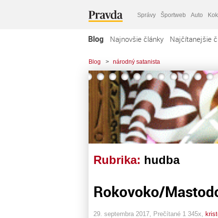
Správy
Športweb
Auto
Kok
Blog
Najnovšie články
Najčítanejšie č
Blog
>
národný satanista
Rubrika:
hudba
Rokovoko/Mastodo
29. septembra 2017, Prečítané 1 345x,
kris