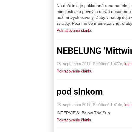
Na duši tela je pokladaná rana na tele 
minulosti ako pevných opratí neserieme 
než mŕtvych ozveny. Zuby v nádeji deja 
zvratky. Pozrime čo máme za vnútro aby
Pokračovanie článku
NEBELUNG ‘Mittwint
28. septembra 2017, Prečítané 1 477x,
kris
Pokračovanie článku
pod slnkom
28. septembra 2017, Prečítané 1 414x,
kris
INTERVIEW: Below The Sun
Pokračovanie článku