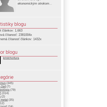
ekonomickým otrokom...
tistiky blogu
t článkov: 1,663
ová čítanosť: 2381004x
merná čítanosť článkov: 1432x
or blogu
kristchortura
egórie
izmus
(345)
 žart
(7)
pológia
(79)
ň
(314)
s
(2)
 metal
(35)
12)
cnosť
(24)