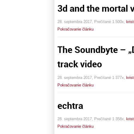
3d and the mortal 
28. septembra 2017, Prečítané 1 500x,
kris
Pokračovanie článku
The Soundbyte – „D
track video
28. septembra 2017, Prečítané 1 377x,
kris
Pokračovanie článku
echtra
28. septembra 2017, Prečítané 1 358x,
kris
Pokračovanie článku