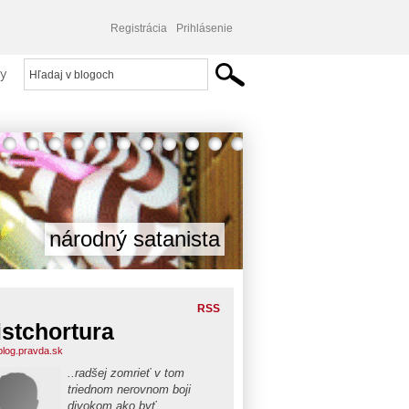
Registrácia
Prihlásenie
y
národný satanista
RSS
istchortura
.blog.pravda.sk
..radšej zomrieť v tom
triednom nerovnom boji
divokom ako byť