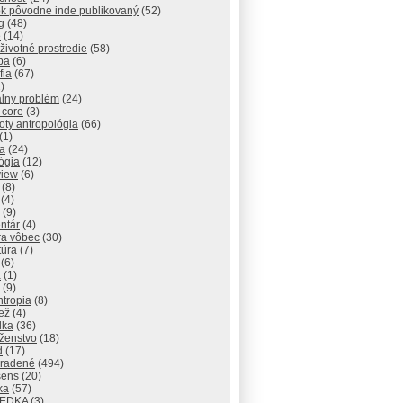
ok pôvodne inde publikovaný
(52)
g
(48)
e
(14)
 životné prostredie
(58)
pa
(6)
fia
(67)
)
álny problém
(24)
 core
(3)
ty antropológia
(66)
(1)
a
(24)
ógia
(12)
view
(6)
(8)
(4)
(9)
ntár
(4)
ra vôbec
(30)
túra
(7)
(6)
a
(1)
(9)
ntropia
(8)
ež
(4)
lka
(36)
ženstvo
(18)
d
(17)
radené
(494)
sens
(20)
ika
(57)
IEDKA
(3)