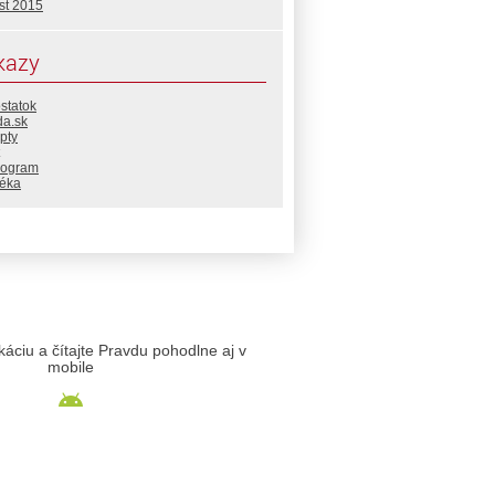
st 2015
kazy
statok
da.sk
pty
rogram
téka
likáciu a čítajte Pravdu pohodlne aj v
mobile