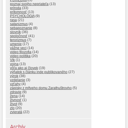
POVIEDKA
(3)
poznaj svojho nepriateľa
(13)
príroda
(33)
prítomnosť
(13)
PSYCHOLÓGIA
(9)
rasa
(21)
satanizmus
(4)
sebapoznanie
(8)
slovník
(36)
spoločnosť
(41)
terorizmus
(7)
umenie
(17)
vážne veci
(14)
video filozofia
(14)
video politika
(20)
Vlk
(1)
vojna
(13)
vôľa ako aj človek
(19)
výňatok s článku inde publikovaného
(27)
výrok
(38)
vzdelanie
(3)
vzťahy
(4)
zápisky z mŕtveho domu Zarathuštrovho
(5)
zdravie
(9)
žena
(14)
živnosť
(1)
život
(9)
zlo
(20)
zvieratá
(22)
Archív