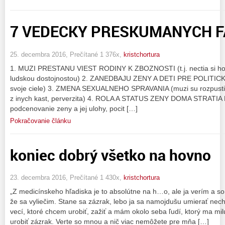
7 VEDECKY PRESKUMANYCH FA
25. decembra 2016, Prečítané 1 376x,
kristchortura
1. MUZI PRESTANU VIEST RODINY K ZBOZNOSTI (t.j. nectia si hod
ludskou dostojnostou) 2. ZANEDBAJU ZENY A DETI PRE POLITICK
svoje ciele) 3. ZMENA SEXUALNEHO SPRAVANIA (muzi su rozpustili v
z inych kast, perverzita) 4. ROLA A STATUS ZENY DOMA STRATI
podcenovanie zeny a jej ulohy, pocit […]
Pokračovanie článku
koniec dobrý všetko na hovno
23. decembra 2016, Prečítané 1 430x,
kristchortura
„Z medicínskeho hľadiska je to absolútne na h…o, ale ja verím a 
že sa vyliečim. Stane sa zázrak, lebo ja sa namojdušu umierať ne
vecí, ktoré chcem urobiť, zažiť a mám okolo seba ľudí, ktorý ma milu
urobiť zázrak. Verte so mnou a nič viac nemôžete pre mňa […]