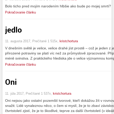
Bolo ticho pred mojím narodením hlbšie ako bude po mojej smrti?
Pokračovanie článku
jedlo
11. augusta 2017, Prečítané 1 515x,
kristchortura
V dnešním světě je velice, velice drahé jíst prostě – což je jeden z
přirozené potraviny se platí víc než za průmyslově zpracované. Připlá
méně svinstva. Z praktického hlediska jde o velice významnou komp
Pokračovanie článku
Oni
11. júla 2017, Prečítané 1 537x,
kristchortura
Oni nejsou jako ostatní pozemští tvorové, kteří dokážou žít v rovnov
snažit. Lidé vynaleznou něco, o čem si myslí, že je to zbaví závislos
čtvrtstoletí zjistí, že je to škodlivé, teprve za další čtvrtstoletí (v id