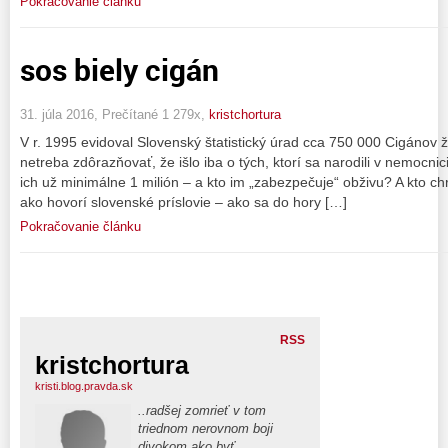
Pokračovanie článku
sos biely cigán
31. júla 2016, Prečítané 1 279x,
kristchortura
V r. 1995 evidoval Slovenský štatistický úrad cca 750 000 Cigánov 
netreba zdôrazňovať, že išlo iba o tých, ktorí sa narodili v nemocnic
ich už minimálne 1 milión – a kto im „zabezpečuje“ obživu? A kto chr
ako hovorí slovenské príslovie – ako sa do hory […]
Pokračovanie článku
RSS
kristchortura
kristi.blog.pravda.sk
..radšej zomrieť v tom
triednom nerovnom boji
divokom ako byť