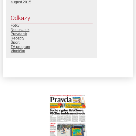
august 2015
Odkazy
Fotky
Nedostatok
Pravda.sk
Recepty
Šport
TV program
Vinotéka