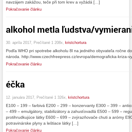
navzájem zakážou, teče při tom krev a vyžádá […]
Pokračovanie článku
alkohol metla ľudstva/vymieran
30. apríla 2017, Prečítané 1 208x,
kristchortura
Podľa WHO pri spotrebe alkoholu 8l na jedného obyvateľa ročne d
národa. http://www.czechfreepress.cz/evropa/demograficka-kriza-v
Pokračovanie článku
éčka
12. januára 2017, Prečítané 1 326x,
kristchortura
E100 – 199 – farbivá E200 – 299 – konzervanty E300 – 399 – antiox
– 499 – emulgátory, stabilizátory a zahusťovadlá E500 – 599 – regulá
protihrudkujúce látky E600 – 699 – zvýrazňovače chuti a arómy E90
potravinárske plyny a leštiace látky […]
Pokračovanie článku