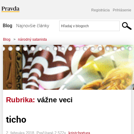
Registrácia
Prihlásenie
Blog
Najnovšie články
Najčítanejšie články
Blog
>
národný satanista
Najkomentovanejšie články
Zoznam blogov
Komerčné blogy
Rubrika:
vážne veci
ticho
2. februára 2018, Prečítané 2 572x,
kristchortura