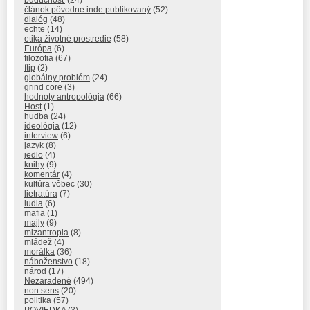
budúcnosť
(24)
článok pôvodne inde publikovaný
(52)
dialóg
(48)
echte
(14)
etika životné prostredie
(58)
Európa
(6)
filozofia
(67)
ftip
(2)
globálny problém
(24)
grind core
(3)
hodnoty antropológia
(66)
Host
(1)
hudba
(24)
ideológia
(12)
interview
(6)
jazyk
(8)
jedlo
(4)
knihy
(9)
komentár
(4)
kultúra vôbec
(30)
lietratúra
(7)
ludia
(6)
mafia
(1)
majly
(9)
mizantropia
(8)
mládež
(4)
morálka
(36)
náboženstvo
(18)
národ
(17)
Nezaradené
(494)
non sens
(20)
politika
(57)