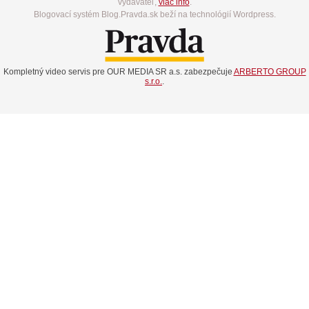
vydavateľ,
viac info
.
Blogovací systém Blog.Pravda.sk beží na technológií Wordpress.
Kompletný video servis pre OUR MEDIA SR a.s. zabezpečuje
ARBERTO GROUP
s.r.o.
.