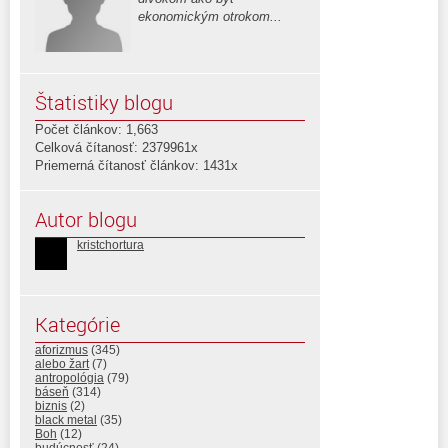
ekonomickým otrokom...
Štatistiky blogu
Počet článkov: 1,663
Celková čítanosť: 2379961x
Priemerná čítanosť článkov: 1431x
Autor blogu
kristchortura
Kategórie
aforizmus
(345)
alebo žart
(7)
antropológia
(79)
báseň
(314)
biznis
(2)
black metal
(35)
Boh
(12)