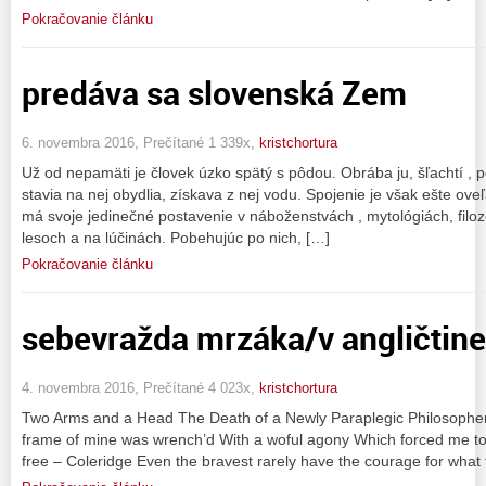
Pokračovanie článku
predáva sa slovenská Zem
6. novembra 2016, Prečítané 1 339x,
kristchortura
Už od nepamäti je človek úzko spätý s pôdou. Obrába ju, šľachtí , p
stavia na nej obydlia, získava z nej vodu. Spojenie je však ešte ove
má svoje jedinečné postavenie v náboženstvách , mytológiách, filo
lesoch a na lúčinách. Pobehujúc po nich, […]
Pokračovanie článku
sebevražda mrzáka/v angličtine
4. novembra 2016, Prečítané 4 023x,
kristchortura
Two Arms and a Head The Death of a Newly Paraplegic Philosopher 
frame of mine was wrench’d With a woful agony Which forced me to 
free – Coleridge Even the bravest rarely have the courage for what 