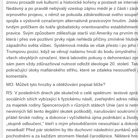
znovu prosadit své kulturní a historické kořeny a postavit se interve
Nedávný a po pravdě nebývalý vzestup zájmu médií je z části i záslu
srpnového projevu, v němž se pokusila zdiskreditovat svého soupe
spojila s výslovně označeným alternativně pravicovým hnutím. Jakk
tvrdým políčkem do tváře globalisticky orientovaného establishment
pravice. Svým způsobem ztělesňuje starší vizi Ameriky na prvním mí
která i přes své pozitivní prvky nijak nehledá příčiny zmíněné hlub
západního světa vůbec. Systémová média se však přesto i po jeho t
Trumpovu pozici, když se věnují našemu hnutí do bodu úmyslného z
všech obvyklých označení, která takovéto pokusy o dehonestaci zpr
sám jsem vždy zdůrazňoval nutnost odložit ideologie 20. století. Ta
pokračující útoky mafiánského střihu, které se zdaleka nesoustředí je
komentáře.
MO: Můžeš tyto hrozby a obtěžování popsat blíže?
RS: V posledních dnech jde skutečně o celé spektrum: textové zpr
sociálních sítích vybízející k fyzickému násilí, zveřejnění adres ně
za majetek rodiny Spencerových v různých státech Unie (ani si net
nevinných lidí tento ilegální skutek poškodil), narušování soukromí
přátel široké rodiny, a dokonce i vyčíslitelná újma podnikání a živob
„stupně odloučení,“ kteří s mým přesvědčením nesouhlasí a dokon
nesetkali! Před pár stoletími by tito duchovní následníci puritánů pob
pochodněmi a za každým stromem hledali čarodějnice. Některé hroz