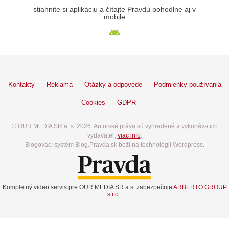
stiahnite si aplikáciu a čítajte Pravdu pohodlne aj v
mobile
Kontakty
Reklama
Otázky a odpovede
Podmienky používania
Cookies
GDPR
© OUR MEDIA SR a. s. 2026. Autorské práva sú vyhradené a vykonáva ich
vydavateľ,
viac info
.
Blogovací systém Blog.Pravda.sk beží na technológií Wordpress.
Kompletný video servis pre OUR MEDIA SR a.s. zabezpečuje
ARBERTO GROUP
s.r.o.
.