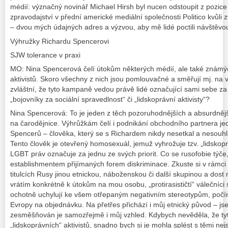
médií: význačný novinář Michael Hirsh byl nucen odstoupit z pozic
zpravodajství v přední americké mediální společnosti Politico kvůli z
– dvou mých údajných adres a výzvou, aby mě lidé poctili návštěvo
Výhružky Richardu Spencerovi
SJW tolerance v praxi
MO: Nina Spencerová čelí útokům některých médií, ale také známý
aktivistů. Skoro všechny z nich jsou pomlouvačné a směřují mj. na
zvláštní, že tyto kampaně vedou právě lidé označující sami sebe za 
„bojovníky za sociální spravedlnost“ či „lidskoprávní aktivisty“?
Nina Spencerová: To je jeden z těch pozoruhodnějších a absurdně
na čarodějnice. Výhrůžkám čelí i podnikání obchodního partnera jed
Spencerů – člověka, který se s Richardem nikdy nesetkal a nesouhla
Tento člověk je otevřený homosexuál, jemuž vyhrožuje tzv. „lidskop
LGBT práv označuje za jednu ze svých priorit. Co se rusofobie týče
establishmentem přijímaných forem diskriminace. Zkuste si v rámci 
titulcích Rusy jinou etnickou, náboženskou či další skupinou a dos
vrátím konkrétně k útokům na mou osobu, „protirasističtí“ válečníci
ochotně uchylují ke všem otřepaným negativním stereotypům, počí
Evropy na objednávku. Na přetřes přichází i můj etnický původ – jse
zesměšňován je samozřejmě i můj vzhled. Kdybych nevěděla, že tyt
„lidskoprávních“ aktivistů, snadno bych si je mohla splést s těmi nejs