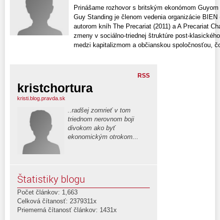
Prinášame rozhovor s britským ekonómom Guyom S
Guy Standing je členom vedenia organizácie BIEN 
autorom kníh The Precariat (2011) a A Precariat Ch
zmeny v sociálno-triednej štruktúre post-klasickéh
medzi kapitalizmom a občianskou spoločnosťou, čo 
RSS
kristchortura
kristi.blog.pravda.sk
..radšej zomrieť v tom
triednom nerovnom boji
divokom ako byť
ekonomickým otrokom...
Štatistiky blogu
Počet článkov: 1,663
Celková čítanosť: 2379311x
Priemerná čítanosť článkov: 1431x