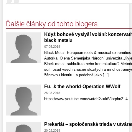
Ďalšie články od tohto blogera
Když bohové vyslyší volání: konzervati
black metalu
07.05.2018
Black Metal: European roots & musical extremities
Autorka: Olena Semenjaka Národní univerzita „Kyj
Black metal: subkultura nebo kontrakultura? Metod
sdílí osud všech značně složitých a mnohostrannýc
žánrovou identitu, a podobně jako [...]
Fu. .k the whorld-Operation WWolf
25.03.2018
https://www.youtube.com/watch?v=IdVkxphnZL4
Prekariát – spoločenská trieda v utvára
20.02.2018