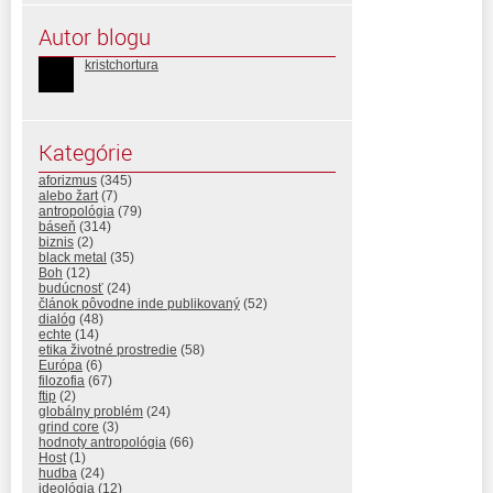
Autor blogu
kristchortura
Kategórie
aforizmus
(345)
alebo žart
(7)
antropológia
(79)
báseň
(314)
biznis
(2)
black metal
(35)
Boh
(12)
budúcnosť
(24)
článok pôvodne inde publikovaný
(52)
dialóg
(48)
echte
(14)
etika životné prostredie
(58)
Európa
(6)
filozofia
(67)
ftip
(2)
globálny problém
(24)
grind core
(3)
hodnoty antropológia
(66)
Host
(1)
hudba
(24)
ideológia
(12)