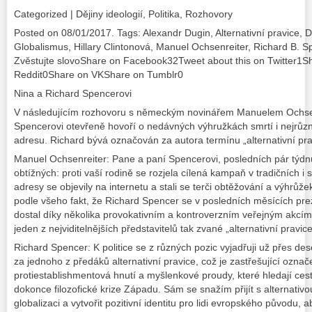
Categorized | Dějiny ideologií, Politika, Rozhovory
Posted on 08/01/2017. Tags: Alexandr Dugin, Alternativní pravice,
Globalismus, Hillary Clintonová, Manuel Ochsenreiter, Richard B. 
Zvěstujte slovoShare on Facebook32Tweet about this on Twitter1
Reddit0Share on VKShare on Tumblr0
Nina a Richard Spencerovi
V následujícím rozhovoru s německým novinářem Manuelem Ochse
Spencerovi otevřeně hovoří o nedávných výhružkách smrtí i nejrůzn
adresu. Richard bývá označován za autora termínu „alternativní pra
Manuel Ochsenreiter: Pane a paní Spencerovi, posledních pár týdn
obtížných: proti vaší rodině se rozjela cílená kampaň v tradičních i
adresy se objevily na internetu a stali se terči obtěžování a výhrůž
podle všeho fakt, že Richard Spencer se v posledních měsících pr
dostal díky několika provokativním a kontroverzním veřejným akcí
jeden z nejviditelnějších představitelů tak zvané „alternativní pravic
Richard Spencer: K politice se z různých pozic vyjadřuji už přes de
za jednoho z předáků alternativní pravice, což je zastřešující ozna
protiestablishmentová hnutí a myšlenkové proudy, které hledají cestu
dokonce filozofické krize Západu. Sám se snažím přijít s alternati
globalizaci a vytvořit pozitivní identitu pro lidi evropského původu