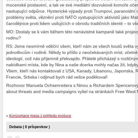
mocenské postavení, a tak ve své mediální dozvukové komoře očer
nastupující odpůrce. Hysterické výpady proti Trumpovi, paranoidní
problémy světa, věznění proti NATO vystupujících aktivistů jako Ma
čarodějnice proti lidem usilujících o obrodu tradičních identit – to v
MO: Dostaly se k vám během této nenávistné kampaně také projevy
rodinu?
RS: Jsme nesmírně vděční všem, kteří nám ze všech koutů světa vyj
jednotlivcům i rodině. Někdy to přišlo z neočekávaných míst, včetně
ideologií, což nás příjemně překvapilo. Přátelé přicházejí s rozličný
nabídkami místa, kde by Nina a naše dcerka mohly načas žít, kdyby
Všem, kteří nás kontaktovali z USA, Kanady, Libanonu, Japonska, R
Francie, Srbska i odjinud bych rád velice poděkoval!
Rozhovor Manuela Ochsenreitera s Ninou a Richardem Spencerový
about threats and media campaigns vyšel na stránkách Free West 
«
Konzumace masa z pohledu evoluce
Debata ( 0 príspevkov )