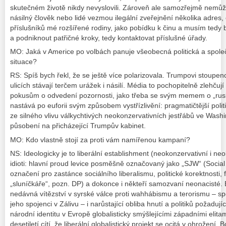
skutečném životě nikdy nevyslovili. Zároveň ale samozřejmě nemůžu 
násilný člověk nebo lidé vezmou ilegální zveřejnění několika adres
příslušníků mé rozšířené rodiny, jako pobídku k činu a musím tedy 
a podniknout patřičné kroky, tedy kontaktovat příslušné úřady.
MO: Jaká v Americe po volbách panuje všeobecná politická a spole
situace?
RS: Spíš bych řekl, že se ještě více polarizovala. Trumpovi stoupe
ulicích stávají terčem urážek i násilí. Média to pochopitelně zlehčuj
pokusům o odvedení pozornosti, jako třeba se svým memem o „rusk
nastává po euforii svým způsobem vystřízlivění: pragmatičtější polit
ze silného vlivu válkychtivých neokonzervativních jestřábů ve Wash
působení na přicházející Trumpův kabinet.
MO: Kdo vlastně stojí za proti vám namířenou kampaní?
NS: Ideologicky je to liberální establishment (neokonzervativní i neol
idioti: hlavní proud levice posměšně označovaný jako „SJW“ (Social J
označení pro zastánce sociálního liberalismu, politické korektnosti
„sluníčkáře“, pozn. DP) a dokonce i někteří samozvaní neonacisté. 
nedávná vítězství v syrské válce proti wahhábismu a terorismu –
jeho spojenci v Zálivu – i narůstající obliba hnutí a politiků požadují
národní identitu v Evropě globalisticky smýšlejícími západními elita
desetiletí cítí, že liberální globalistický projekt se ocitá v ohrožení. 