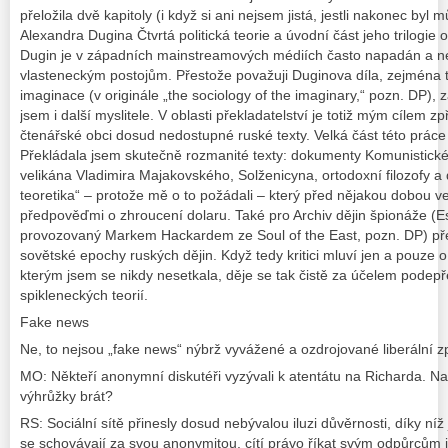
přeložila dvě kapitoly (i když si ani nejsem jistá, jestli nakonec byl 
Alexandra Dugina Čtvrtá politická teorie a úvodní část jeho trilogie 
Dugin je v západních mainstreamových médiích často napadán a n
vlasteneckým postojům. Přestože považuji Duginova díla, zejména ta
imaginace (v originále „the sociology of the imaginary,“ pozn. DP), z
jsem i další myslitele. V oblasti překladatelství je totiž mým cílem zp
čtenářské obci dosud nedostupné ruské texty. Velká část této práce
Překládala jsem skutečně rozmanité texty: dokumenty Komunistické 
velikána Vladimira Majakovského, Solženicyna, ortodoxní filozofy a
teoretika“ – protože mě o to požádali – který před nějakou dobou v
předpověďmi o zhroucení dolaru. Také pro Archiv dějin špionáže (E
provozovaný Markem Hackardem ze Soul of the East, pozn. DP) přek
sovětské epochy ruských dějin. Když tedy kritici mluví jen a pouze
kterým jsem se nikdy nesetkala, děje se tak čistě za účelem podep
spikleneckých teorií.
Fake news
Ne, to nejsou „fake news“ nýbrž vyvážené a ozdrojované liberální z
MO: Někteří anonymní diskutéři vyzývali k atentátu na Richarda. Na
výhrůžky brát?
RS: Sociální sítě přinesly dosud nebývalou iluzi důvěrnosti, díky níž je
se schovávají za svou anonymitou, cítí právo říkat svým odpůrcům i