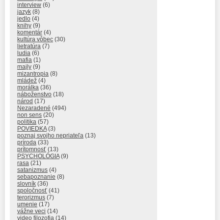
interview
(6)
jazyk
(8)
jedlo
(4)
knihy
(9)
komentár
(4)
kultúra vôbec
(30)
lietratúra
(7)
ludia
(6)
mafia
(1)
majly
(9)
mizantropia
(8)
mládež
(4)
morálka
(36)
náboženstvo
(18)
národ
(17)
Nezaradené
(494)
non sens
(20)
politika
(57)
POVIEDKA
(3)
poznaj svojho nepriateľa
(13)
príroda
(33)
prítomnosť
(13)
PSYCHOLÓGIA
(9)
rasa
(21)
satanizmus
(4)
sebapoznanie
(8)
slovník
(36)
spoločnosť
(41)
terorizmus
(7)
umenie
(17)
vážne veci
(14)
video filozofia
(14)