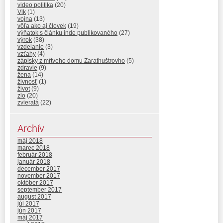
video politika
(20)
Vlk
(1)
vojna
(13)
vôľa ako aj človek
(19)
výňatok s článku inde publikovaného
(27)
výrok
(38)
vzdelanie
(3)
vzťahy
(4)
zápisky z mŕtveho domu Zarathuštrovho
(5)
zdravie
(9)
žena
(14)
živnosť
(1)
život
(9)
zlo
(20)
zvieratá
(22)
Archív
máj 2018
marec 2018
február 2018
január 2018
december 2017
november 2017
október 2017
september 2017
august 2017
júl 2017
jún 2017
máj 2017