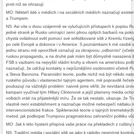
proti níž se ohrazují.
MO: Někteří lidé v médiích i na sociálních médiích naznačují existe
a Trumpem.
NS: Asi víte o dvou vzájemně se vylučujících přístupech k popisu 
jedné straně je Rusko umírající zemí plnou opilých barbarů na pok
chystá ovládnout svět pomocí své sofistikované sítě z Kremlu řízenýc
po celé Evropě a dokonce i v Americe. S poznámkami k mé osobě 
jednu stranu mě opovržlivě označují za okrajovou „odbornici“ (včetně
ruskou propagandu, a na druhé pak mám být důmyslně nasazená šp
FSB s vazbami na nejvyšší vládní kruhy a vlivem na americkou politi
naznačují, že udržuji kontakty s nejrůznějšími osobnostmi včetně P
a Steva Bannona. Paranoidní teorie, podle nichž má být někdo nato
ruského původu i vlastenectví tajným agentem, mě popravdě řečeno
poukazují na vážnější problém: naivně jsme věřili, že nevídaná úrov
kampani využíval tým Hillary Clintonové a jejíž plameny média och
volbách vrátí na přijatelnější míru. Že se tak nestalo, ukazuje, že 
vlastně není establishment a naznačuje možné nebezpečí nátlaku ne
intervencionistické frakce. Spiklenecké teorie o tajných kremelských
metod, jak podkopat Trumpovu pragmatickou zahraniční politiku vůč
MO: Jak k této hysterii přispívá vaše práce na překladech z ruštiny 
NS: Tradiční média i sociální sítě se jako k rádoby nesmírné kontrov