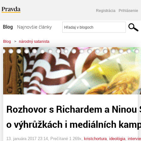
Registrácia
Prihlásenie
Blog
Najnovšie články
Najčítanejšie články
Blog
>
národný satanista
Najkomentovanejšie články
>
Rozhovor s Richardem a Ninou Spencerovými o výhrůžkách i mediálních
Zoznam blogov
kampaních
Komerčné blogy
Rozhovor s Richardem a Ninou
o výhrůžkách i mediálních kam
13. januára 2017 23:14
, Prečítané 1 269x,
kristchortura
,
ideológia
,
intervi