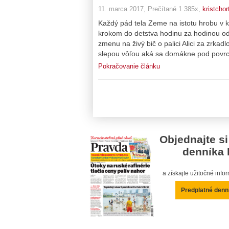
11. marca 2017, Prečítané 1 385x,
kristchor
Každý pád tela Zeme na istotu hrobu v k
krokom do detstva hodinu za hodinou odbí
zmenu na živý bič o palici Alici za zrka
slepou vôľou aká sa domákne pod povrc
Pokračovanie článku
Objednajte si
denníka 
a získajte užitočné inf
Predplatné denn