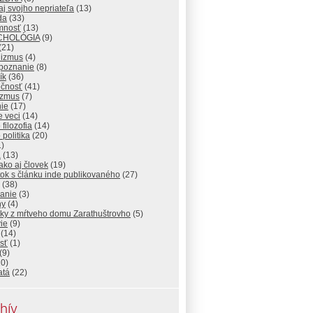
j svojho nepriateľa
(13)
da
(33)
omnosť
(13)
CHOLÓGIA
(9)
(21)
nizmus
(4)
poznanie
(8)
ík
(36)
očnosť
(41)
izmus
(7)
ie
(17)
 veci
(14)
 filozofia
(14)
 politika
(20)
)
a
(13)
ako aj človek
(19)
ok s článku inde publikovaného
(27)
(38)
lanie
(3)
hy
(4)
sky z mŕtveho domu Zarathuštrovho
(5)
ie
(9)
(14)
sť
(1)
(9)
0)
atá
(22)
hív