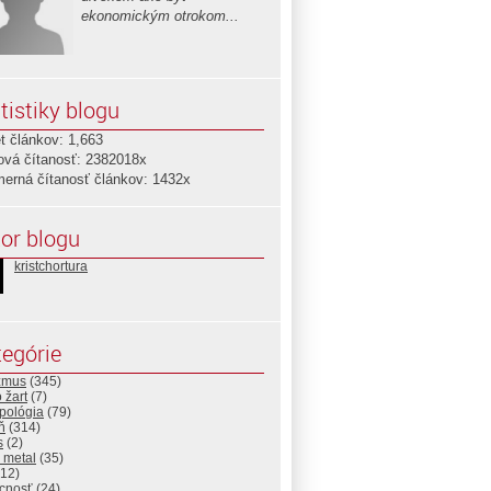
ekonomickým otrokom...
tistiky blogu
t článkov: 1,663
ová čítanosť: 2382018x
merná čítanosť článkov: 1432x
or blogu
kristchortura
egórie
izmus
(345)
 žart
(7)
pológia
(79)
ň
(314)
s
(2)
 metal
(35)
12)
cnosť
(24)