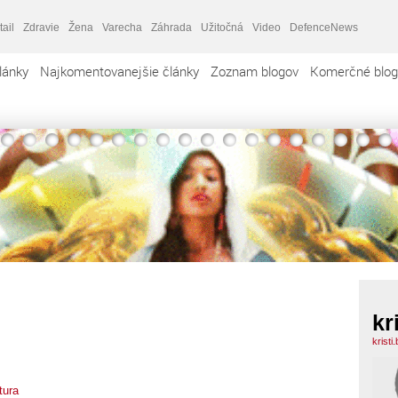
tail
Zdravie
Žena
Varecha
Záhrada
Užitočná
Video
DefenceNews
lánky
Najkomentovanejšie články
Zoznam blogov
Komerčné blog
kr
kristi
tura