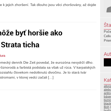
e k jejich zhoršení. Tak dlouho jsou věci zhoršovány, až dojde
Šta
môže byť horšie ako
Poče
Celk
Prie
Strata ticha
Aut
tura
emecký denník Die Zeit povedal, že eurozóna nevydrží dlho.
 rôznorodá a farbistá podstata sa však už rúca. V karpatských
zsiahlu človekom nedotknutú divočinu. Je to stará tvár
tromami, v ktorej vedci začali […]
Kat
afor
alebo
antro
báse
bizni
black
Boh
(
budú