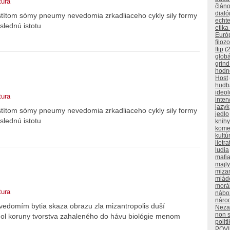
tura
člán
dialó
štítom sómy pneumy nevedomia zrkadliaceho cykly sily formy
echt
slednú istotu
etika
Euró
filozo
ftip
(2
glob
grind
hodno
Host
hudb
ideol
tura
inter
jazyk
štítom sómy pneumy nevedomia zrkadliaceho cykly sily formy
jedlo
slednú istotu
knihy
kome
kultú
lietra
ludia
mafi
majly
miza
mlád
morá
tura
nábo
náro
á vedomím bytia skaza obrazu zla mizantropolis duší
Neza
non 
hol koruny tvorstva zahaleného do hávu biológie menom
polit
POV