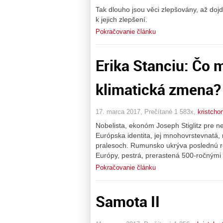
Tak dlouho jsou věci zlepšovány, až dojd
k jejich zlepšení.
Pokračovanie článku
Erika Stanciu: Čo 
klimatická zmena? 
17. marca 2017, Prečítané 1 583x,
kristchor
Nobelista, ekonóm Joseph Stiglitz pre n
Európska identita, jej mnohovrstevnatá,
pralesoch. Rumunsko ukrýva poslednú ro
Európy, pestrá, prerastená 500-ročnými s
Pokračovanie článku
Samota II