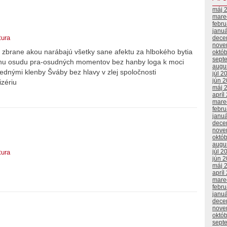
máj 
mare
febr
janu
tura
dece
nove
j zbrane akou narábajú všetky sane afektu za hlbokého bytia
októ
sept
hu osudu pra-osudných momentov bez hanby loga k moci
augu
dnými klenby Šváby bez hlavy v zlej spoločnosti
júl 2
jún 
zériu
máj 
apríl
mare
febr
janu
dece
nove
októ
augu
júl 2
tura
jún 
máj 
apríl
mare
febr
janu
dece
nove
októ
sept