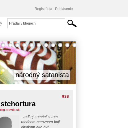
Registrácia
Prihlásenie
y
národný satanista
RSS
istchortura
.blog.pravda.sk
..radšej zomrieť v tom
triednom nerovnom boji
divokom ako byť