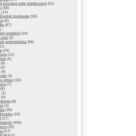
ok pôvodne inde publikovaný
(52)
g
(48)
e
(14)
 životné prostredie
(58)
pa
(6)
fia
(67)
)
álny problém
(24)
 core
(3)
ty antropológia
(66)
(1)
a
(24)
ógia
(12)
view
(6)
(8)
(4)
(9)
ntár
(4)
ra vôbec
(30)
túra
(7)
(6)
a
(1)
(9)
ntropia
(8)
ež
(4)
lka
(36)
ženstvo
(18)
d
(17)
radené
(494)
sens
(20)
ika
(57)
IEDKA
(3)