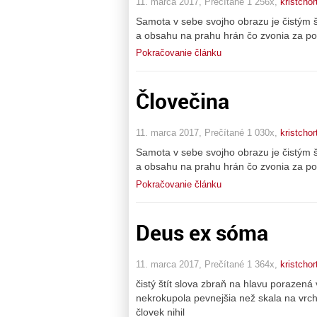
11. marca 2017, Prečítané 1 256x,
kristchor
Samota v sebe svojho obrazu je čistým 
a obsahu na prahu hrán čo zvonia za po
Pokračovanie článku
Človečina
11. marca 2017, Prečítané 1 030x,
kristchor
Samota v sebe svojho obrazu je čistým 
a obsahu na prahu hrán čo zvonia za po
Pokračovanie článku
Deus ex sóma
11. marca 2017, Prečítané 1 364x,
kristchor
čistý štít slova zbraň na hlavu porazen
nekrokupola pevnejšia než skala na vrc
človek nihil