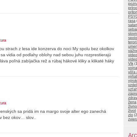
pozna
príro
prít
PSY
rasa
sata
seba
slovn
spol
tura
teror
umen
 strach z lesa ide konzerva do noci My spolu bez okolkov
vážne
sa vidia od podlahy oblohy nad sebou juhu rozprestierajú
video
video
láva poľná zabíjačka rež a rúbaj hákové kliky a klikaté háky
Vlk
(1
vojn
vôľa 
výňat
výrok
vzde
vzťa
zápi
zdrav
žena
tura
živno
život
čenských sa pridá im na margo svoje alter ego zanechá
zlo
(2
ov bez okov… slov..
zvier
Arc