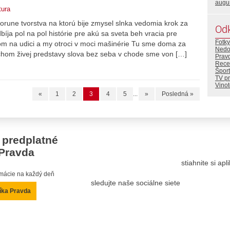
augu
tura
orune tvorstva na ktorú bije zmysel slnka vedomia krok za
Od
ja pol na pol histórie pre akú sa sveta beh vracia pre
Fotky
dlom na udici a my otroci v moci mašinérie Tu sme doma za
Nedo
hom živej predstavy slova bez seba v chode sme von […]
Prav
Rece
Šport
TV p
Vino
«
1
2
3
4
5
...
»
Posledná »
 predplatné
Pravda
stiahnite si ap
ormácie na každý deň
sledujte naše sociálne siete
íka Pravda