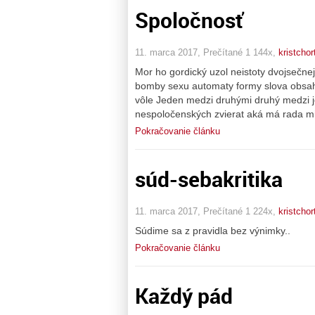
Spoločnosť
11. marca 2017, Prečítané 1 144x,
kristchor
Mor ho gordický uzol neistoty dvojsečne
bomby sexu automaty formy slova obsa
vôle Jeden medzi druhými druhý medzi je
nespoločenských zvierat aká má rada mi
Pokračovanie článku
súd-sebakritika
11. marca 2017, Prečítané 1 224x,
kristchor
Súdime sa z pravidla bez výnimky..
Pokračovanie článku
Každý pád