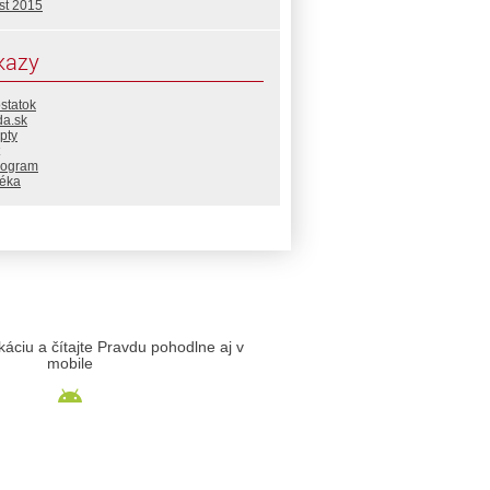
st 2015
kazy
statok
da.sk
pty
rogram
téka
likáciu a čítajte Pravdu pohodlne aj v
mobile