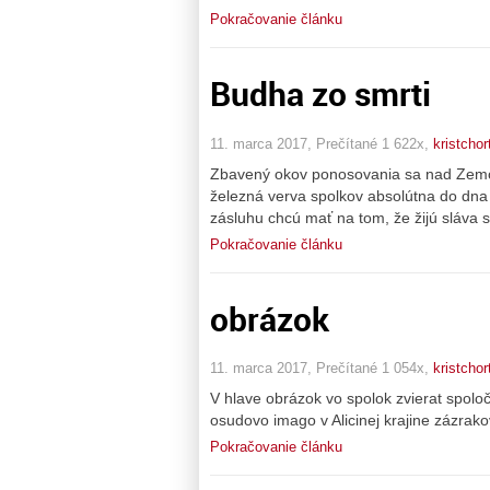
Pokračovanie článku
Budha zo smrti
11. marca 2017, Prečítané 1 622x,
kristchor
Zbavený okov ponosovania sa nad Zemou
železná verva spolkov absolútna do dna 
zásluhu chcú mať na tom, že žijú sláva s
Pokračovanie článku
obrázok
11. marca 2017, Prečítané 1 054x,
kristchor
V hlave obrázok vo spolok zvierat spolo
osudovo imago v Alicinej krajine zázrak
Pokračovanie článku