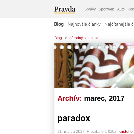
Správy
Športweb
Auto
Kok
Blog
Najnovšie články
Najčítanejšie č
Blog
>
národný satanista
Archív:
marec, 2017
paradox
21. marca 2017, Prečítané 1 030x,
kristchor