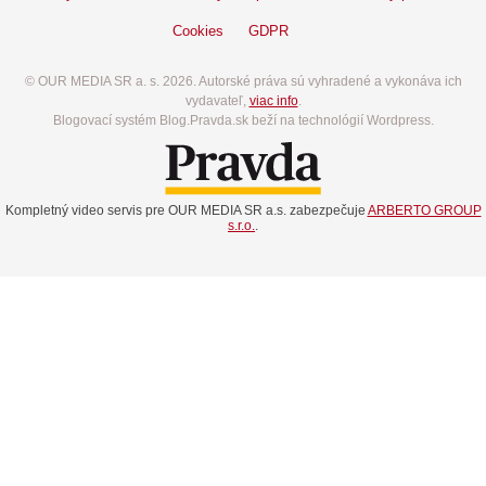
Cookies
GDPR
© OUR MEDIA SR a. s. 2026. Autorské práva sú vyhradené a vykonáva ich
vydavateľ,
viac info
.
Blogovací systém Blog.Pravda.sk beží na technológií Wordpress.
Kompletný video servis pre OUR MEDIA SR a.s. zabezpečuje
ARBERTO GROUP
s.r.o.
.