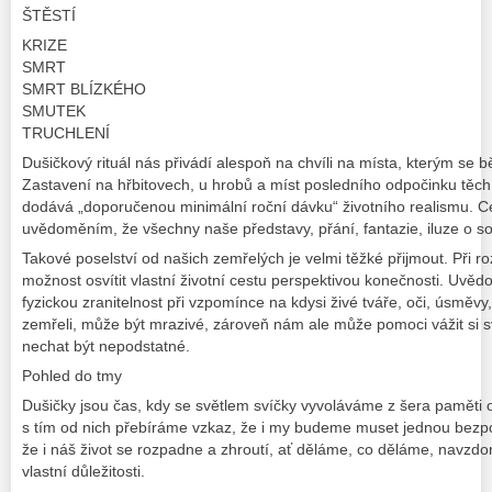
ŠTĚSTÍ
KRIZE
SMRT
SMRT BLÍZKÉHO
SMUTEK
TRUCHLENÍ
Dušičkový rituál nás přivádí alespoň na chvíli na místa, kterým se 
Zastavení na hřbitovech, u hrobů a míst posledního odpočinku těch,
dodává „doporučenou minimální roční dávku“ životního realismu. C
uvědoměním, že všechny naše představy, přání, fantazie, iluze o s
Takové poselství od našich zemřelých je velmi těžké přijmout. Při 
možnost osvítit vlastní životní cestu perspektivou konečnosti. Uvědo
fyzickou zranitelnost při vzpomínce na kdysi živé tváře, oči, úsměvy, h
zemřeli, může být mrazivé, zároveň nám ale může pomoci vážit si své
nechat být nepodstatné.
Pohled do tmy
Dušičky jsou čas, kdy se světlem svíčky vyvoláváme z šera paměti ob
s tím od nich přebíráme vzkaz, že i my budeme muset jednou bezpo
že i náš život se rozpadne a zhroutí, ať děláme, co děláme, navz
vlastní důležitosti.