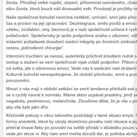
života. Přinášejí velké napětí, utrpení, přítomnost neznámého, cha
silou života, která bourá náš dosavadní svět. Provázejí je prožitky v
Naše společnost bohužel nevnímá neštěstí, umírání, smrt jako př
čas a prostor na její zpracování. Dezintegrace, směs pocitů a emocí
vzteku, zoufalství, viny, bezmoci) je v naší společnosti určena k ryc
potlačování. Společensky je spíše podpořena snaha o utlumení, odlo
instantní požadavek dosažení osobní integrity po životních změnác
cestou „jednodenní chirurgie“.
Intenzivní truchlení se nenosí, autentický průchod smutkem nutně
sestup a stažení se není společností nijak zvlášť podpořen. Přitom 
od světa, jde o útlumovou emoci. Vede nás k usebrání nad ztrátami a
Kulturně bohužel nerespektujeme, že období přechodu, smrti a pro
porozumění.
Mnozí z nás mají v období setkání se smrtí tendence přehlušit své p
se o rychlý návrat k normálu. Máme sklon ucpávat praskliny, jimiž 
negativita, pesimismus, melancholie. Zkoušíme dělat, že je vše v 
aby vše bylo jako dřív.
Křečovité pokusy o něco takového postrádají v dané situaci smysl. 
formy anestetik, které by ukryly skutečnou povahu naší situace a je
přetírat tmavé fleky po povodni na světlé přináší v důsledku pouze v
vede jen skrze ni. Aby nám smrt mohla doručit dar, je potřeba alchy