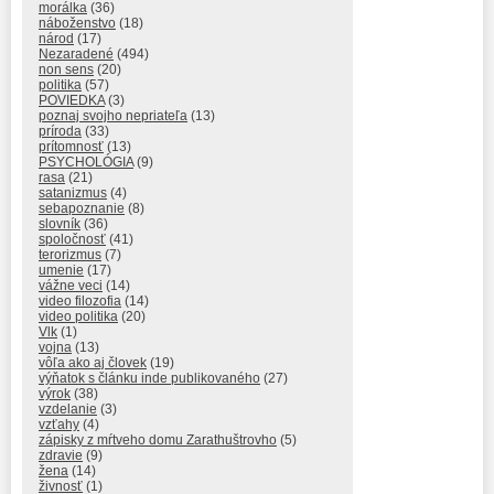
morálka
(36)
náboženstvo
(18)
národ
(17)
Nezaradené
(494)
non sens
(20)
politika
(57)
POVIEDKA
(3)
poznaj svojho nepriateľa
(13)
príroda
(33)
prítomnosť
(13)
PSYCHOLÓGIA
(9)
rasa
(21)
satanizmus
(4)
sebapoznanie
(8)
slovník
(36)
spoločnosť
(41)
terorizmus
(7)
umenie
(17)
vážne veci
(14)
video filozofia
(14)
video politika
(20)
Vlk
(1)
vojna
(13)
vôľa ako aj človek
(19)
výňatok s článku inde publikovaného
(27)
výrok
(38)
vzdelanie
(3)
vzťahy
(4)
zápisky z mŕtveho domu Zarathuštrovho
(5)
zdravie
(9)
žena
(14)
živnosť
(1)