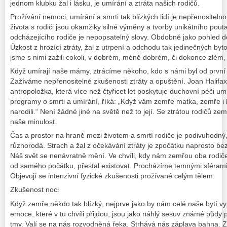
jednom klubku žal i lásku, je umírání a ztráta našich rodičů.
Prožívání nemoci, umírání a smrti tak blízkých lidí je nepřenositel
života s rodiči jsou okamžiky silné výměny a tvorby unikátního pouta
odcházejícího rodiče je nepopsatelný slovy. Obdobně jako pohled d
Úzkost z hrozící ztráty, žal z utrpení a odchodu tak jedinečných bytos
jsme s nimi zažili cokoli, v dobrém, méně dobrém, či dokonce zlém, 
Když umírají naše mámy, ztrácíme někoho, kdo s námi byl od první v
Zažíváme nepřenositelné zkušenosti ztráty a opuštění. Joan Halifa
antropoložka, která více než čtyřicet let poskytuje duchovní péči u
programy o smrti a umírání, říká: „Když vám zemře matka, zemře i l
narodili.“ Není žádné jiné na světě než to její. Se ztrátou rodičů zem
naše minulost.
Čas a prostor na hraně mezi životem a smrtí rodiče je podivuhodný,
různorodá. Strach a žal z očekávání ztráty je zpočátku naprosto b
Náš svět se nenávratně mění. Ve chvíli, kdy nám zemřou oba rodiče,
od samého počátku, přestal existovat. Procházíme temnými sférami
Objevují se intenzivní fyzické zkušenosti prožívané celým tělem.
Zkušenost noci
Když zemře někdo tak blízký, nejprve jako by nám celé naše bytí vy
emoce, které v tu chvíli přijdou, jsou jako náhlý sesuv známé pů
tmy. Valí se na nás rozvodněná řeka. Strhává nás záplava bahna. 