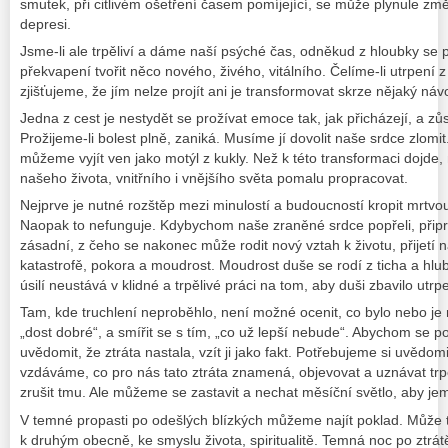
smutek, při citlivém ošetření časem pomíjející, se může plynule změni
depresi.
Jsme-li ale trpěliví a dáme naší psýché čas, odněkud z hloubky s
překvapení tvořit něco nového, živého, vitálního. Čelíme-li utrpení z
zjišťujeme, že jím nelze projít ani je transformovat skrze nějaký návo
Jedna z cest je nestydět se prožívat emoce tak, jak přicházejí, a zůst
Prožijeme-li bolest plně, zaniká. Musíme jí dovolit naše srdce zlomi
můžeme vyjít ven jako motýl z kukly. Než k této transformaci dojde
našeho života, vnitřního i vnějšího světa pomalu propracovat.
Nejprve je nutné rozštěp mezi minulostí a budoucností kropit mrtvo
Naopak to nefunguje. Kdybychom naše zraněné srdce popřeli, připr
zásadní, z čeho se nakonec může rodit nový vztah k životu, přijetí n
katastrofě, pokora a moudrost. Moudrost duše se rodí z ticha a hl
úsilí neustává v klidné a trpělivé práci na tom, aby duši zbavilo utrpe
Tam, kde truchlení neproběhlo, není možné ocenit, co bylo nebo je 
„dost dobré“, a smířit se s tím, „co už lepší nebude“. Abychom se p
uvědomit, že ztráta nastala, vzít ji jako fakt. Potřebujeme si uvědomit
vzdáváme, co pro nás tato ztráta znamená, objevovat a uznávat tr
zrušit tmu. Ale můžeme se zastavit a nechat měsíční světlo, aby je
V temné propasti po odešlých blízkých můžeme najít poklad. Může t
k druhým obecně, ke smyslu života, spiritualitě. Temná noc po ztrá