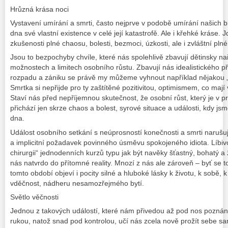
Hrůzná krása noci
Vystavení umírání a smrti, často nejprve v podobě umírání našich bl
dna své vlastní existence v celé její katastrofě. Ale i křehké kráse. 
zkušenosti plné chaosu, bolesti, bezmoci, úzkosti, ale i zvláštní plné
Jsou to bezpochyby chvíle, které nás spolehlivě zbavují dětinsky na
možnostech a limitech osobního růstu. Zbavují nás idealistického př
rozpadu a zániku se právě my můžeme vyhnout například nějakou „
Smrtka si nepřijde pro ty zaštítěné pozitivitou, optimismem, co ma
Staví nás před nepříjemnou skutečnost, že osobní růst, který je v 
přichází jen skrze chaos a bolest, syrové situace a události, kdy j
dna.
Událost osobního setkání s neúprosností konečnosti a smrti narušuj
a implicitní požadavek povinného úsměvu spokojeného idiota. Líbiv
chirurgii“ jednodenních kurzů typu jak být navěky šťastný, bohatý a
nás natvrdo do přítomné reality. Mnozí z nás ale zároveň – byť se 
tomto období objeví i pocity silné a hluboké lásky k životu, k sobě,
vděčnost, nádheru nesamozřejmého bytí.
Světlo věčnosti
Jednou z takových událostí, které nám přivedou až pod nos poznán
rukou, natož snad pod kontrolou, učí nás zcela nově prožít sebe sa