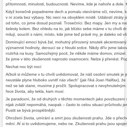
přítomnosti, minulosti, budoucnosti. Nevíme, kde je nahoře a dole. 
Když konečně popadneme dech a pomalu otevíráme oči, nevíme, k
v ní zcela bez výbavy. Nic není na obvyklém místě. Událostí ztráty 
od toho, co jsme dosud poznali. Trosečníci. Bez mapy. Jen my a n
šelesty kolem. Bez ohledu na to, jak blízko sebe máme v tu chvíli dr
milují, soucítí s námi, místo, kde jsme teď právě my, je daleko od v
Dominující emocí bývá žal, mohutný přirozený smutek akcentovaný
významné hodnoty, deroucí se z hloubi srdce. Nikdy dřív jsme tako
roztrhá na kusy. Samozřejmý pocit, že někde máme domov, zmizel. 
že jsme v této zkušenosti naprosto osamoceni. Nelze ji přenést. Pops
Nechat noc být nocí
Ačkoli si můžeme v tu chvíli uvědomovat, že náš osobní smutek je je
neustále plyne hluboko uvnitř nás všech“ (jak říká Joan Halifax), že i
než se tak stane, musíme ji prožít. Spolupracovat s nevyhnutelným.
řece života, aby tekla, kam musí.
Je paradoxní, že od druhých v těchto momentech jako povzbuzení s
nijak zvlášť nepomáhá, naopak – často to celou situaci průchodu je
Pustit se bývá prospěšnější.
Ohrožení života, umírání a smrt jsou zkušenosti prahu. Jde o přech
mění. Ať si to uvědomujeme, nebo ne. Zkušenosti prahu jsou spo