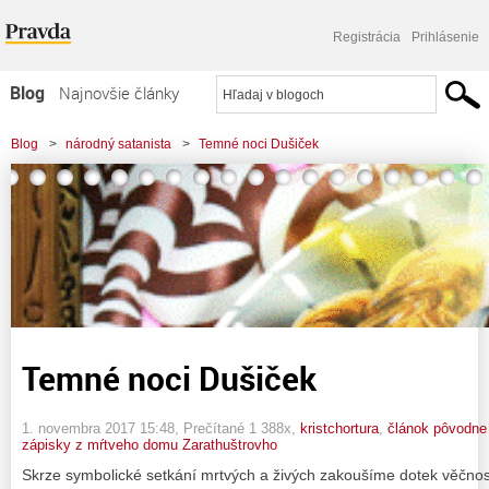
Registrácia
Prihlásenie
Blog
Najnovšie články
Najčítanejšie články
Blog
>
národný satanista
>
Temné noci Dušiček
Najkomentovanejšie články
Zoznam blogov
Komerčné blogy
Temné noci Dušiček
1. novembra 2017 15:48
, Prečítané 1 388x,
kristchortura
,
článok pôvodne 
zápisky z mŕtveho domu Zarathuštrovho
Skrze symbolické setkání mrtvých a živých zakoušíme dotek věčnost