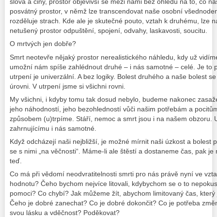
slova a činy, prostor objevivší se mezi námi bez ohledu na to, co ná
posvátný prostor, v němž lze transcendovat naše osobní všednode
rozděluje strach. Kde ale je skutečné pouto, vztah k druhému, lze naj
netušený prostor odpuštění, spojení, odvahy, laskavosti, soucitu.
O mrtvých jen dobře?
Smrt neotevře nějaký prostor nerealistického náhledu, kdy už vidíme
umožní nám spíše zahlédnout druhé – i nás samotné – celé. Je to p
utrpení je univerzální. A bez logiky. Bolest druhého a naše bolest s
úrovni. V utrpení jsme si všichni rovni.
My všichni, i kdyby tomu tak dosud nebylo, budeme nakonec zasažen
jeho náhodností, jeho bezohledností vůči našim potřebám a pocitů
způsobem (u)trpíme. Stáří, nemoc a smrt jsou i na našem obzoru. U
zahrnujícímu i nás samotné.
Když odcházejí naši nejbližší, je možné mírnit naši úzkost a boles
se s nimi „na věčnosti“. Máme-li ale štěstí a dostaneme čas, pak je
teď.
Co má při vědomí neodvratitelnosti smrti pro nás právě nyní ve vzta
hodnotu? Čeho bychom nejvíce litovali, kdybychom se o to nepokus
pomoci? Co chybí? Jak můžeme žít, abychom limitovaný čas, který 
Čeho je dobré zanechat? Co je dobré dokončit? Co je potřeba změn
svou lásku a vděčnost? Poděkovat?