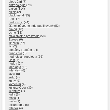
alebo žart
(7)
antropológia
(79)
báseň
(314)
biznis
(2)
black metal
(35)
Boh
(12)
budúcnosť
(24)
článok pôvodne inde publikovaný
(52)
dialóg
(48)
echte
(14)
etika životné prostredie
(58)
Európa
(6)
filozofia
(67)
ftip
(2)
globálny problém
(24)
grind core
(3)
hodnoty antropológia
(66)
Host
(1)
hudba
(24)
ideológia
(12)
interview
(6)
jazyk
(8)
jedlo
(4)
knihy
(9)
komentár
(4)
kultúra vôbec
(30)
lietratúra
(7)
ludia
(6)
mafia
(1)
majly
(9)
mizantropia
(8)
mládež
(4)