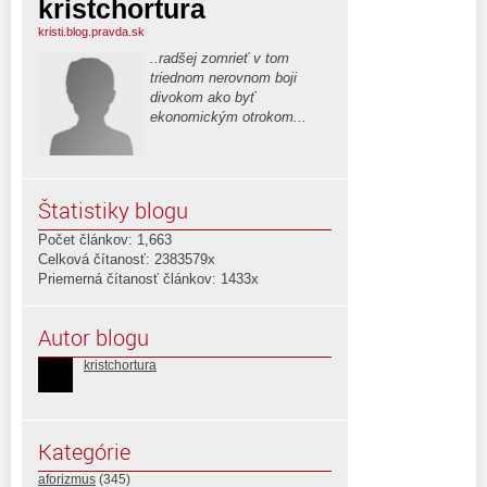
kristchortura
kristi.blog.pravda.sk
..radšej zomrieť v tom
triednom nerovnom boji
divokom ako byť
ekonomickým otrokom...
Štatistiky blogu
Počet článkov: 1,663
Celková čítanosť: 2383579x
Priemerná čítanosť článkov: 1433x
Autor blogu
kristchortura
Kategórie
aforizmus
(345)