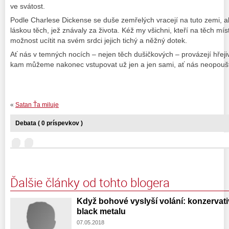
ve svátost.
Podle Charlese Dickense se duše zemřelých vracejí na tuto zemi, a
láskou těch, jež znávaly za života. Kéž my všichni, kteří na těch 
možnost ucítit na svém srdci jejich tichý a něžný dotek.
Ať nás v temných nocích – nejen těch dušičkových – provázejí hřeji
kam můžeme nakonec vstupovat už jen a jen sami, ať nás neopouští
«
Satan Ťa miluje
Debata ( 0 príspevkov )
Ďalšie články od tohto blogera
Když bohové vyslyší volání: konzervati
black metalu
07.05.2018