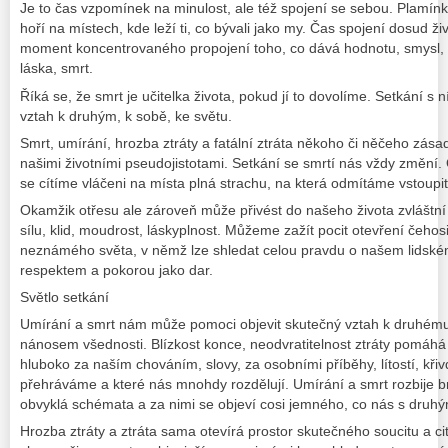
Je to čas vzpomínek na minulost, ale též spojení se sebou. Plamín
hoří na místech, kde leží ti, co bývali jako my. Čas spojení dosud ži
moment koncentrovaného propojení toho, co dává hodnotu, smysl, p
láska, smrt.
Říká se, že smrt je učitelka života, pokud jí to dovolíme. Setkání 
vztah k druhým, k sobě, ke světu.
Smrt, umírání, hrozba ztráty a fatální ztráta někoho či něčeho zása
našimi životními pseudojistotami. Setkání se smrtí nás vždy změní. 
se cítíme vláčeni na místa plná strachu, na která odmítáme vstoupit
Okamžik otřesu ale zároveň může přivést do našeho života zvláštní po
sílu, klid, moudrost, láskyplnost. Můžeme zažít pocit otevření čeho
neznámého světa, v němž lze shledat celou pravdu o našem lidském 
respektem a pokorou jako dar.
Světlo setkání
Umírání a smrt nám může pomoci objevit skutečný vztah k druhému
nánosem všednosti. Blízkost konce, neodvratitelnost ztráty pomáhá 
hluboko za naším chováním, slovy, za osobními příběhy, lítostí, křiv
přehráváme a které nás mnohdy rozdělují. Umírání a smrt rozbije
obvyklá schémata a za nimi se objeví cosi jemného, co nás s druh
Hrozba ztráty a ztráta sama otevírá prostor skutečného soucitu a 