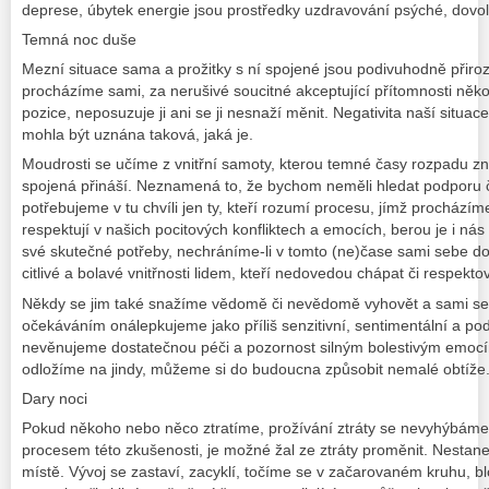
deprese, úbytek energie jsou prostředky uzdravování psýché, dovolí
Temná noc duše
Mezní situace sama a prožitky s ní spojené jsou podivuhodně přiroz
procházíme sami, za nerušivé soucitné akceptující přítomnosti něk
pozice, neposuzuje ji ani se ji nesnaží měnit. Negativita naší situac
mohla být uznána taková, jaká je.
Moudrosti se učíme z vnitřní samoty, kterou temné časy rozpadu z
spojená přináší. Neznamená to, že bychom neměli hledat podporu 
potřebujeme v tu chvíli jen ty, kteří rozumí procesu, jímž prochází
respektují v našich pocitových konfliktech a emocích, berou je i nás
své skutečné potřeby, nechráníme-li v tomto (ne)čase sami sebe do
citlivé a bolavé vnitřnosti lidem, kteří nedovedou chápat či respektov
Někdy se jim také snažíme vědomě či nevědomě vyhovět a sami seb
očekáváním onálepkujeme jako příliš senzitivní, sentimentální a podl
nevěnujeme dostatečnou péči a pozornost silným bolestivým emocím
odložíme na jindy, můžeme si do budoucna způsobit nemalé obtíže
Dary noci
Pokud někoho nebo něco ztratíme, prožívání ztráty se nevyhýbáme
procesem této zkušenosti, je možné žal ze ztráty proměnit. Nestane-
místě. Vývoj se zastaví, zacyklí, točíme se v začarovaném kruhu, b