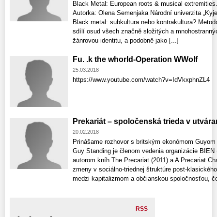
Black Metal: European roots & musical extremities
Autorka: Olena Semenjaka Národní univerzita „Kyj
Black metal: subkultura nebo kontrakultura? Metod
sdílí osud všech značně složitých a mnohostrannýc
žánrovou identitu, a podobně jako [...]
Fu. .k the whorld-Operation WWolf
25.03.2018
https://www.youtube.com/watch?v=IdVkxphnZL4
Prekariát – spoločenská trieda v utvára
20.02.2018
Prinášame rozhovor s britským ekonómom Guyom S
Guy Standing je členom vedenia organizácie BIEN 
autorom kníh The Precariat (2011) a A Precariat Ch
zmeny v sociálno-triednej štruktúre post-klasickéh
medzi kapitalizmom a občianskou spoločnosťou, čo 
RSS