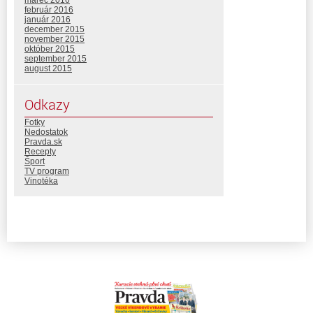
február 2016
január 2016
december 2015
november 2015
október 2015
september 2015
august 2015
Odkazy
Fotky
Nedostatok
Pravda.sk
Recepty
Šport
TV program
Vinotéka