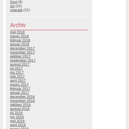
život
(9)
zlo
(20)
zvieratá
(22)
Archív
máj 2018
marec 2018
február 2018
január 2018
december 2017
november 2017
október 2017
september 2017
august 2017
júl 2017
jún 2017
máj 2017
apríl 2017
marec 2017
február 2017
január 2017
december 2016
november 2016
október 2016
august 2016
júl 2016
jún 2016
máj 2016
apríl 2016
marec 2016