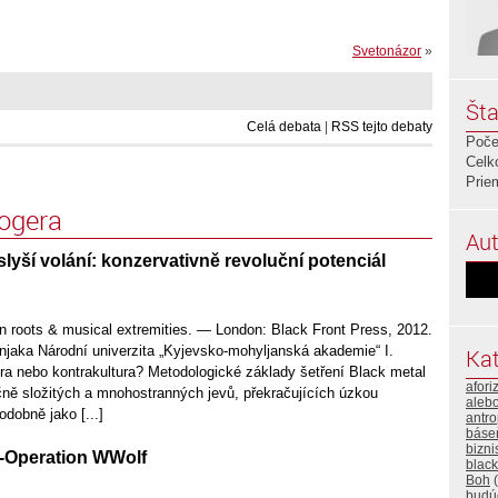
Svetonázor
»
Šta
Celá debata
|
RSS tejto debaty
Poče
Celk
Prie
logera
Aut
yší volání: konzervativně revoluční potenciál
n roots & musical extremities. — London: Black Front Press, 2012.
jaka Národní univerzita „Kyjevsko-mohyljanská akademie“ I.
Kat
ra nebo kontrakultura? Metodologické základy šetření Black metal
afor
čně složitých a mnohostranných jevů, překračujících úzkou
alebo
odobně jako [...]
antro
báse
bizni
d-Operation WWolf
black
Boh
(
budú