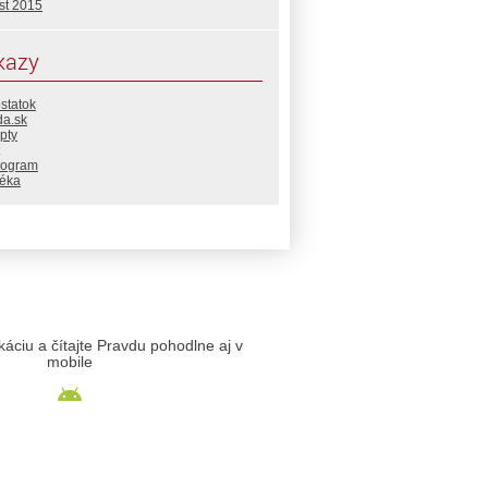
st 2015
kazy
statok
da.sk
pty
rogram
téka
likáciu a čítajte Pravdu pohodlne aj v
mobile