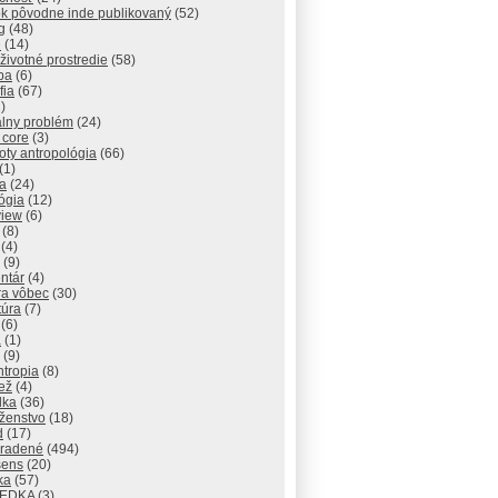
ok pôvodne inde publikovaný
(52)
g
(48)
e
(14)
 životné prostredie
(58)
pa
(6)
fia
(67)
)
álny problém
(24)
 core
(3)
ty antropológia
(66)
(1)
a
(24)
ógia
(12)
view
(6)
(8)
(4)
(9)
ntár
(4)
ra vôbec
(30)
túra
(7)
(6)
a
(1)
(9)
ntropia
(8)
ež
(4)
lka
(36)
ženstvo
(18)
d
(17)
radené
(494)
sens
(20)
ika
(57)
IEDKA
(3)