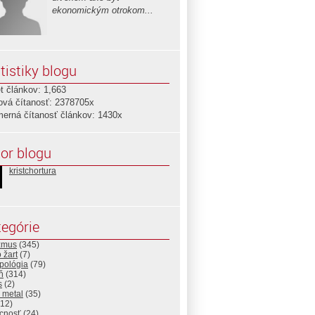
ekonomickým otrokom...
tistiky blogu
t článkov: 1,663
ová čítanosť: 2378705x
merná čítanosť článkov: 1430x
or blogu
kristchortura
egórie
izmus
(345)
 žart
(7)
pológia
(79)
ň
(314)
s
(2)
 metal
(35)
12)
cnosť
(24)