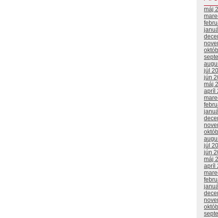
máj 
mare
febr
janu
dece
nove
októ
sept
augu
júl 2
jún 
máj 
apríl
mare
febr
janu
dece
nove
októ
augu
júl 2
jún 
máj 
apríl
mare
febr
janu
dece
nove
októ
sept