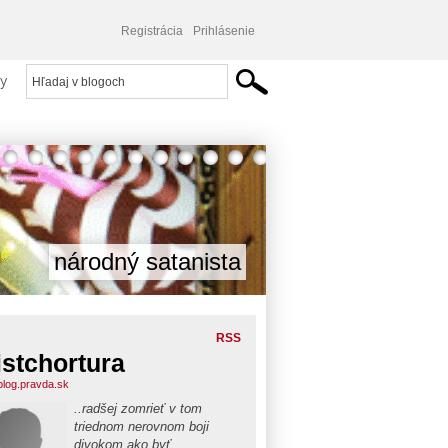
Registrácia
Prihlásenie
y
národný satanista
RSS
istchortura
.blog.pravda.sk
..radšej zomrieť v tom
triednom nerovnom boji
divokom ako byť