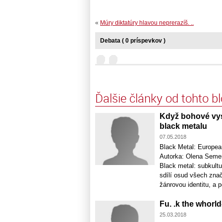
«
Múry diktatúry hlavou neprerazíš. ..
Debata ( 0 príspevkov )
Ďalšie články od tohto b
Když bohové vysl
black metalu
07.05.2018
Black Metal: Europea
Autorka: Olena Semen
Black metal: subkultu
sdílí osud všech zna
žánrovou identitu, a p
Fu. .k the whorl
25.03.2018