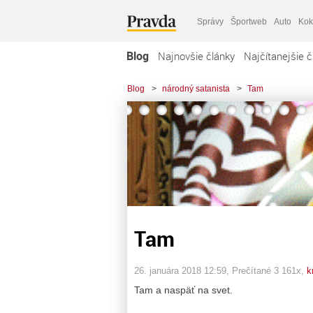
Správy
Športweb
Auto
Kok
Blog
Najnovšie články
Najčítanejšie č
Blog
>
národný satanista
>
Tam
Tam
26. januára 2018 12:59
, Prečítané 3 161x,
k
Tam a naspäť na svet.