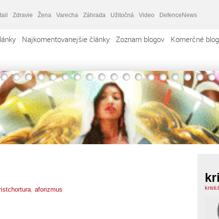
tail
Zdravie
Žena
Varecha
Záhrada
Užitočná
Video
DefenceNews
lánky
Najkomentovanejšie články
Zoznam blogov
Komerčné blog
kr
kristi
ristchortura
,
aforizmus