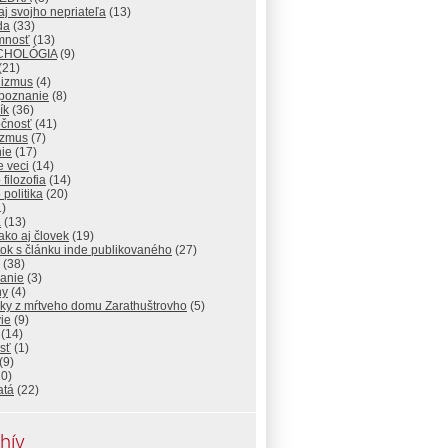
j svojho nepriateľa
(13)
da
(33)
omnosť
(13)
CHOLÓGIA
(9)
(21)
nizmus
(4)
poznanie
(8)
ík
(36)
očnosť
(41)
izmus
(7)
ie
(17)
 veci
(14)
 filozofia
(14)
 politika
(20)
)
a
(13)
ako aj človek
(19)
ok s článku inde publikovaného
(27)
(38)
lanie
(3)
hy
(4)
sky z mŕtveho domu Zarathuštrovho
(5)
ie
(9)
(14)
sť
(1)
(9)
0)
atá
(22)
hív