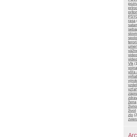
pozna
príro
prít
PSY
rasa
sata
seba
slovn
spol
teror
umen
vážne
video
video
Vlk
(1
vojn
vôľa 
výňat
výrok
vzde
vzťa
zápi
zdrav
žena
živno
život
zlo
(2
zvier
Arc