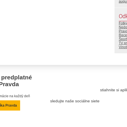
augu
Od
Fotky
Nedo
Prav
Rece
Šport
TV p
Vino
 predplatné
Pravda
stiahnite si ap
ormácie na každý deň
sledujte naše sociálne siete
íka Pravda