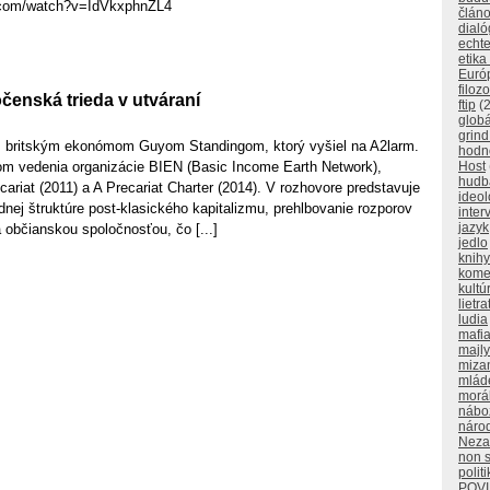
.com/watch?v=IdVkxphnZL4
člán
dialó
echt
etika
Euró
filozo
očenská trieda v utváraní
ftip
(2
glob
grind
s britským ekonómom Guyom Standingom, ktorý vyšiel na A2larm.
hodno
om vedenia organizácie BIEN (Basic Income Earth Network),
Host
hudb
ariat (2011) a A Precariat Charter (2014). V rozhovore predstavuje
ideol
dnej štruktúre post-klasického kapitalizmu, prehlbovanie rozporov
inter
jazyk
 občianskou spoločnosťou, čo [...]
jedlo
knihy
kome
kultú
lietra
ludia
mafi
majly
miza
mlád
morá
nábo
náro
Neza
non 
polit
POV